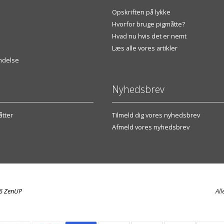
Opskriften på lykke
Hvorfor bruge pigmåtte?
Hvad nu hvis det er nemt
Læs alle vores artikler
endelse
Nyhedsbrev
tter
Tilmeld dig vores nyhedsbrev
Afmeld vores nyhedsbrev
26 ZenUP
All