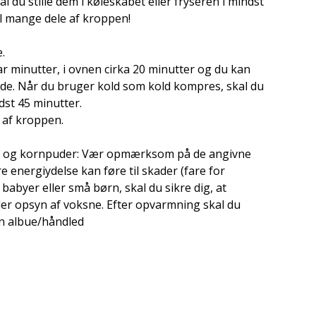
 du stille dem i køleskabet eller fryseren i mindst
il mange dele af kroppen!
.
 minutter, i ovnen cirka 20 minutter og du kan
de. Når du bruger kold som kold kompres, skal du
ndst 45 minutter.
e af kroppen.
e- og kornpuder: Vær opmærksom på de angivne
 energiydelse kan føre til skader (fare for
abyer eller små børn, skal du sikre dig, at
r opsyn af voksne. Efter opvarmning skal du
n albue/håndled