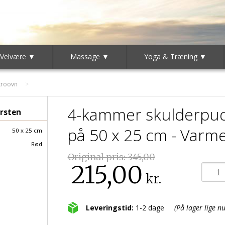
 Velvære ▼
Massage ▼
Yoga & Træning ▼
kroovn
4-kammer skulderpud
rsten
på 50 x 25 cm - Varm
50 x 25 cm
Rød
Original pris:
345,00
215,00
kr.
Leveringstid:
1-2 dage
(På lager lige nu