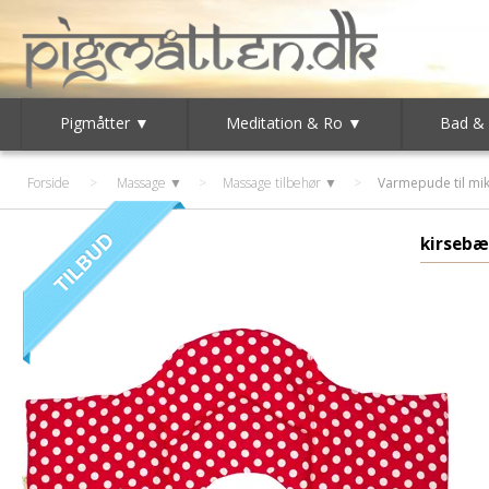
Pigmåtter ▼
Meditation & Ro ▼
Bad &
Forside
>
Massage ▼
>
Massage tilbehør ▼
>
Varmepude til mi
kirsebæ