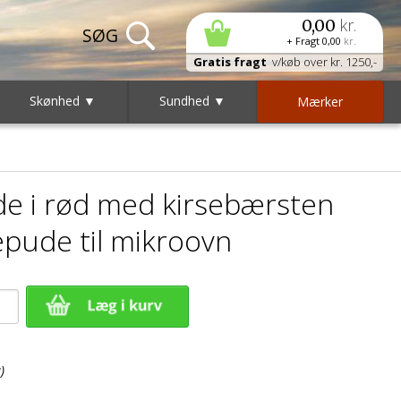
kr.
0,00
+ Fragt
0,00
kr.
Gratis fragt
v/køb over kr. 1250,-
Skønhed ▼
Sundhed ▼
Mærker
e i rød med kirsebærsten
epude til mikroovn
)