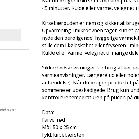
Når du bruger kold som kold kompres, skal
45 minutter. Kulde eller varme, velegnet t
Kirsebærpuden er nem og sikker at bruge
Opvarmning i mikroovnen tager kun et par
nyde den beroligende, hyggelige varmekil
stille dem i køleskabet eller fryseren i mi
Kulde eller varme, velegnet til mange del
Sikkerhedsanvisninger for brug af kern
varmeanvisninger. Længere tid eller højere
antændelse). Når du bruger produktet på b
sømmene er ubeskadigede. Brug kun unde
kontrollere temperaturen på puden på di
send os en
Data:
Farve: rød
Mål: 50 x 25 cm
Fyld: kirsebærsten