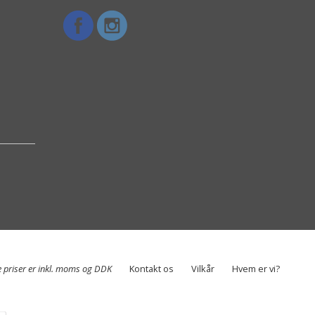
e priser er inkl. moms og DDK
Kontakt os
Vilkår
Hvem er vi?