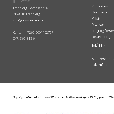
Kontakt os
Tranbjerg Hovedgade 48
Hvem er vi
DK-8310 Tranbjerg
Vilkår
info@pigmaatten.dk
Mærker
Fragt og fors
Konto nr. 7266-0001162767
Returnering
CVR: 360-818-64
Måtter
Akupressur må
Fakirmåtte
Bag Pigmåtten.dk står ZenUP, som er 100% danskejet - © Copyright 20