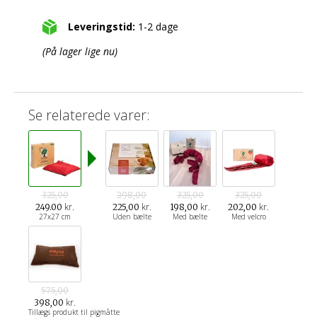
Leveringstid:
1-2 dage
(På lager lige nu)
Se relaterede varer:
325,00
298,00
325,00
325,00
kr.
kr.
kr.
kr.
249.00
225,00
198,00
202,00
27x27 cm
Uden bælte
Med bælte
Med velcro
575,00
kr.
398,00
Tillægs produkt til pigmåtte