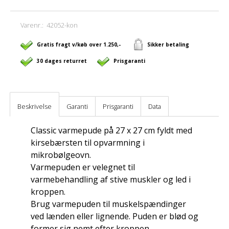
Varenr.:
42052-kon
Gratis fragt v/køb over 1.250,-
Sikker betaling
30 dages returret
Prisgaranti
Beskrivelse
Garanti
Prisgaranti
Data
Classic varmepude på 27 x 27 cm fyldt med
kirsebærsten til opvarmning i
mikrobølgeovn.
Varmepuden er velegnet til
varmebehandling af stive muskler og led i
kroppen.
Brug varmepuden til muskelspændinger
ved lænden eller lignende. Puden er blød og
former sig nemt efter kroppen.