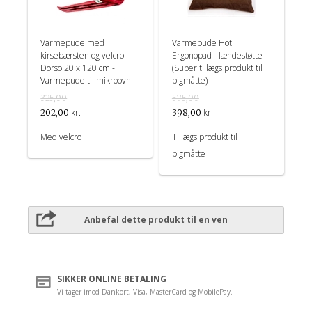
Varmepude med
Varmepude Hot
kirsebærsten og velcro -
Ergonopad - lændestøtte
Dorso 20 x 120 cm -
(Super tillægs produkt til
Varmepude til mikroovn
pigmåtte)
325,00
575,00
kr.
kr.
202,00
398,00
Med velcro
Tillægs produkt til
pigmåtte
Anbefal dette produkt til en ven
SIKKER ONLINE BETALING
Vi tager imod Dankort, Visa, MasterCard og MobilePay.