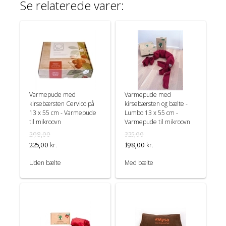
Se relaterede varer:
Varmepude med
Varmepude med
kirsebærsten Cervico på
kirsebærsten og bælte -
13 x 55 cm - Varmepude
Lumbo 13 x 55 cm -
til mikroovn
Varmepude til mikroovn
298,00
325,00
kr.
kr.
225,00
198,00
Uden bælte
Med bælte