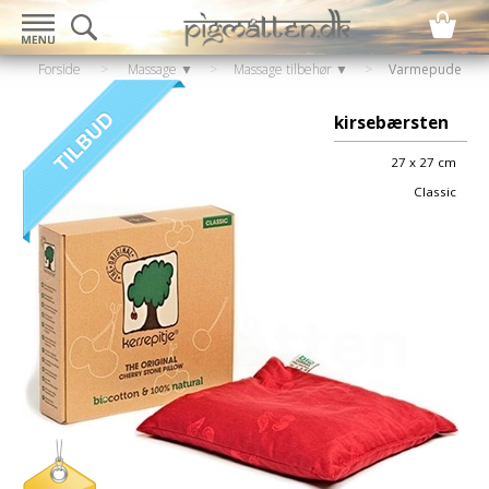
Forside
>
Massage ▼
>
Massage tilbehør ▼
>
Varmepude
til mikroovn
kirsebærsten
27 x 27 cm
Classic