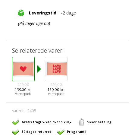
Leveringstid:
1-2 dage
(På lager lige nu)
Se relaterede varer:
249,00
249,00
kr.
kr.
139.00
139,00
varmepude
varmepude
Varenr.:
2408
Gratis fragt v/køb over 1.250,-
Sikker betaling
30 dages returret
Prisgaranti