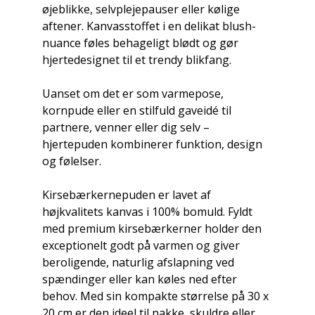
øjeblikke, selvplejepauser eller kølige
aftener. Kanvasstoffet i en delikat blush-
nuance føles behageligt blødt og gør
hjertedesignet til et trendy blikfang.
Uanset om det er som varmepose,
kornpude eller en stilfuld gaveidé til
partnere, venner eller dig selv –
hjertepuden kombinerer funktion, design
og følelser.
Kirsebærkernepuden er lavet af
højkvalitets kanvas i 100% bomuld. Fyldt
med premium kirsebærkerner holder den
exceptionelt godt på varmen og giver
beroligende, naturlig afslapning ved
spændinger eller kan køles ned efter
behov. Med sin kompakte størrelse på 30 x
20 cm er den ideel til nakke, skuldre eller