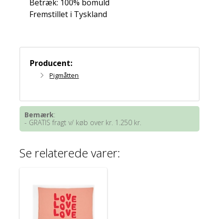
Betræk: 100% bomuld
Fremstillet i Tyskland
Producent:
Pigmåtten
Bemærk
:
- GRATIS fragt v/ køb over kr. 1.250 kr.
Se relaterede varer: