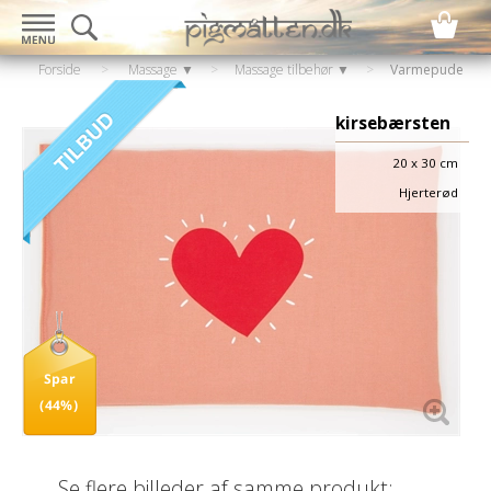
Forside
>
Massage ▼
>
Massage tilbehør ▼
>
Varmepude
til mikroovn
kirsebærsten
20 x 30 cm
Hjerterød
Spar
(44%)
Se flere billeder af samme produkt: