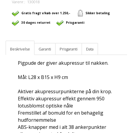
Varenr.:
130018
Gratis fragt v/køb over 1.250,-
Sikker betaling
30 dages returret
Prisgaranti
Beskrivelse
Garanti
Prisgaranti
Data
Pigpude der giver akupressur til nakken.
Mål: L28 x B15 x H9 cm
Aktiver akupressurpunkterne på din krop.
Effektiv akupressur effekt gennem 950
lotusblomst optiske nåle
Fremstillet af bomuld for en behagelig
hudfornemmelse
ABS-knapper med i alt 38 ankerpunkter