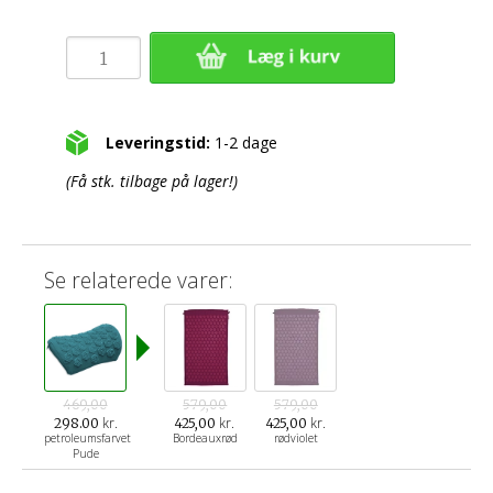
Leveringstid:
1-2 dage
(Få stk. tilbage på lager!)
Se relaterede varer:
469,00
579,00
579,00
kr.
kr.
kr.
298.00
425,00
425,00
petroleumsfarvet
Bordeauxrød
rødviolet
Pude