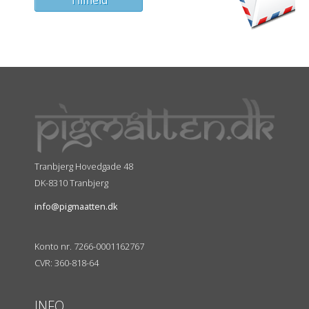
Tranbjerg Hovedgade 48
DK-8310 Tranbjerg
info@pigmaatten.dk
Konto nr. 7266-0001162767
CVR: 360-818-64
INFO