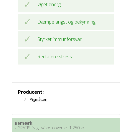
Øget energi
Dæmpe angst og bekymring
Styrket immunforsvar
Reducere stress
Producent:
Pigmåtten
Bemærk
:
- GRATIS fragt v/ køb over kr. 1.250 kr.