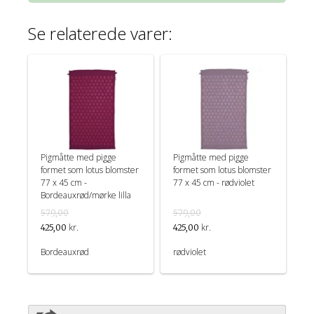
Se relaterede varer:
Pigmåtte med pigge
Pigmåtte med pigge
formet som lotus blomster
formet som lotus blomster
77 x 45 cm -
77 x 45 cm - rødviolet
Bordeauxrød/mørke lilla
579,00
579,00
kr.
kr.
425,00
425,00
Bordeauxrød
rødviolet