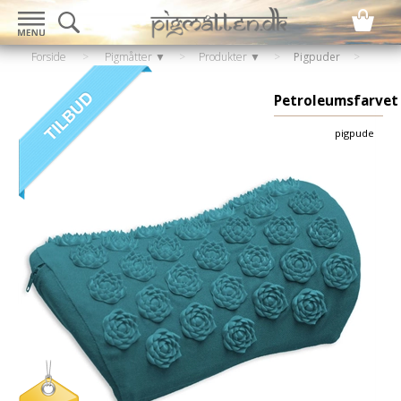
Forside
>
Pigmåtter ▼
>
Produkter ▼
>
Pigpuder
Petroleumsfarvet
pigpude