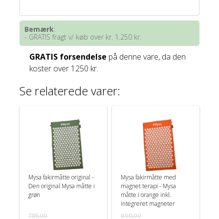
Bemærk
:
- GRATIS fragt v/ køb over kr. 1.250 kr.
GRATIS forsendelse
på denne vare, da den
koster over 1250 kr.
Se relaterede varer:
Mysa fakirmåtte original -
Mysa fakirmåtte med
Den original Mysa måtte i
magnet terapi - Mysa
grøn
måtte i orange inkl.
integreret magneter
785,00
899,00