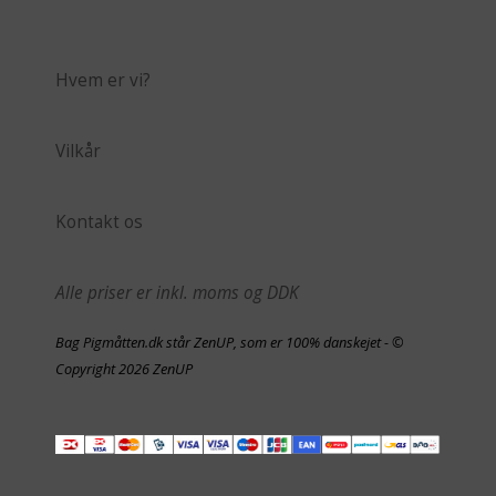
Hvem er vi?
Vilkår
Kontakt os
Alle priser er inkl. moms og DDK
Bag Pigmåtten.dk står ZenUP, som er 100% danskejet - ©
Copyright 2026 ZenUP