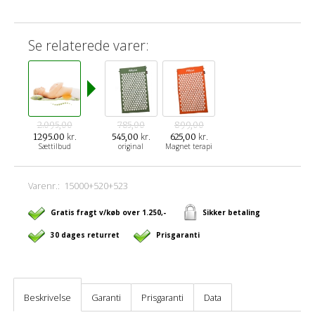
Se relaterede varer:
2.095,00
785,00
899,00
kr.
kr.
kr.
1295.00
545,00
625,00
Sættilbud
original
Magnet terapi
Varenr.:
15000+520+523
Gratis fragt v/køb over 1.250,-
Sikker betaling
30 dages returret
Prisgaranti
Beskrivelse
Garanti
Prisgaranti
Data