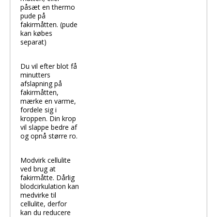
påsæt en thermo
pude på
fakirmåtten. (pude
kan købes
separat)
Du vil efter blot få
minutters
afslapning på
fakirmåtten,
mærke en varme,
fordele sig i
kroppen. Din krop
vil slappe bedre af
og opnå større ro.
Modvirk cellulite
ved brug at
fakirmåtte. Dårlig
blodcirkulation kan
medvirke til
cellulite, derfor
kan du reducere