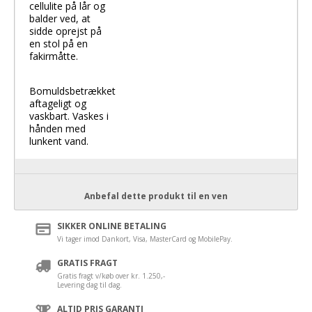
cellulite på lår og
balder ved, at
sidde oprejst på
en stol på en
fakirmåtte.
Bomuldsbetrækket
aftageligt og
vaskbart. Vaskes i
hånden med
lunkent vand.
Anbefal dette produkt til en ven
SIKKER ONLINE BETALING
Vi tager imod Dankort, Visa, MasterCard og MobilePay.
GRATIS FRAGT
Gratis fragt v/køb over kr. 1.250,-
Levering dag til dag.
ALTID PRIS GARANTI