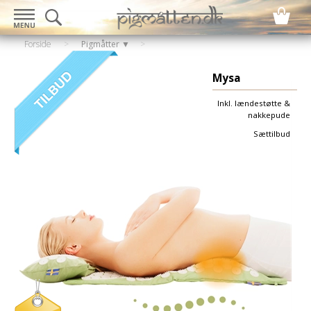
Forside
>
Pigmåtter ▼
Mysa
Inkl. lændestøtte &
nakkepude
Sættilbud