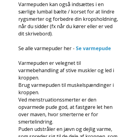
Varmepuden kan også indsættes i en
særlige lumbal bælte / korset for at lindre
rygsmerter og forbedre din kropsholdning,
når du sidder (fx når du kører eller er ved
dit skrivebord).
Se alle varmepuder her -
Se varmepude
Varmepuden er velegnet til
varmebehandling af stive muskler og led i
kroppen.
Brug varmepuden til muskelspændinger i
kroppen.
Ved menstruationssmerter er den
opvarmede pude god, at fastgøre let hen
over maven, hvor smerterne er for
smertelindring.
Puden udstråler en jævn og dejlig varme,
som spreder sig til de dele af kroppen, som