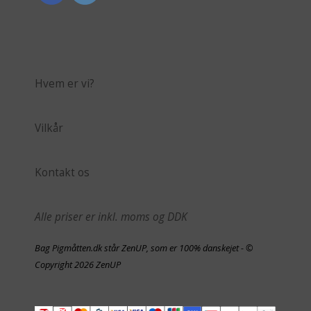
Hvem er vi?
Vilkår
Kontakt os
Alle priser er inkl. moms og DDK
Bag Pigmåtten.dk står ZenUP, som er 100% danskejet - ©
Copyright 2026 ZenUP