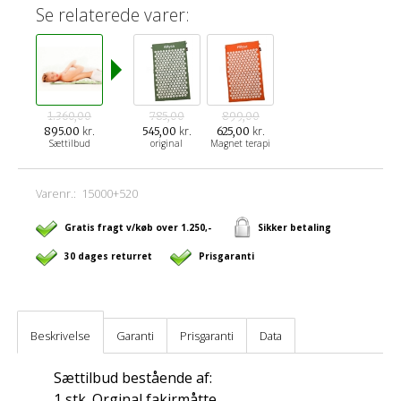
Se relaterede varer:
1.360,00
785,00
899,00
kr.
kr.
kr.
895.00
545,00
625,00
Sættilbud
original
Magnet terapi
Varenr.:
15000+520
Gratis fragt v/køb over 1.250,-
Sikker betaling
30 dages returret
Prisgaranti
Beskrivelse
Garanti
Prisgaranti
Data
Sættilbud bestående af:
1 stk. Orginal fakirmåtte