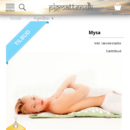
Forside
>
Pigmåtter ▼
Mysa
Inkl. lændestøtte
Sættilbud