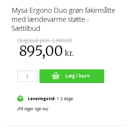
Mysa Ergono Duo grøn fakirmåtte
med lændevarme støtte -
Sættilbud
Original pris:
1.360,00
895,00
kr.
Leveringstid:
1-2 dage
(På lager lige nu)