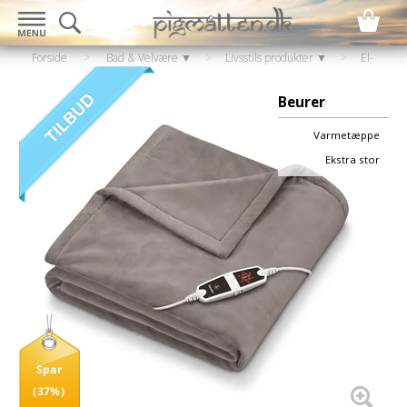
Forside
>
Bad & Velvære ▼
>
Livsstils produkter ▼
>
El-
artikler
>
Varmeplaid / fodvarmere
Beurer
Varmetæppe
Ekstra stor
Spar
(37%)