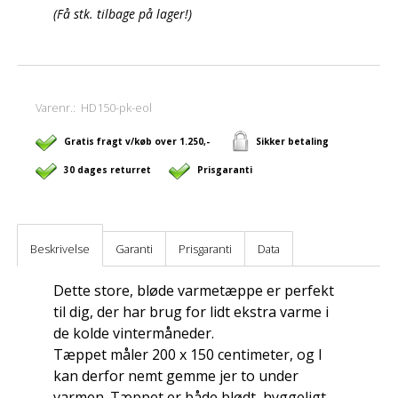
(Få stk. tilbage på lager!)
Varenr.:
HD150-pk-eol
Gratis fragt v/køb over 1.250,-
Sikker betaling
30 dages returret
Prisgaranti
Beskrivelse
Garanti
Prisgaranti
Data
Dette store, bløde varmetæppe er perfekt
til dig, der har brug for lidt ekstra varme i
de kolde vintermåneder.
Tæppet måler 200 x 150 centimeter, og I
kan derfor nemt gemme jer to under
varmen. Tæppet er både blødt, hyggeligt