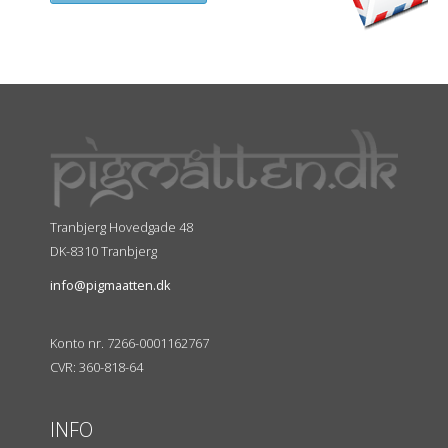
Tranbjerg Hovedgade 48
DK-8310 Tranbjerg
info@pigmaatten.dk
Konto nr. 7266-0001162767
CVR: 360-818-64
INFO