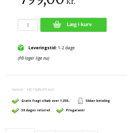
kr.
Leveringstid:
1-2 dage
(På lager lige nu)
Varenr.:
HD150N-PK-eol
Gratis fragt v/køb over 1.250,-
Sikker betaling
30 dages returret
Prisgaranti