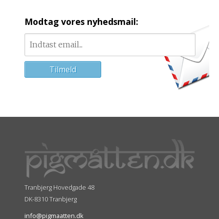
Modtag vores nyhedsmail:
Tranbjerg Hovedgade 48
DK-8310 Tranbjerg
info@pigmaatten.dk