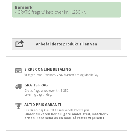
Bemærk
:
- GRATIS fragt v/ køb over kr. 1.250 kr.
Anbefal dette produkt til en ven
SIKKER ONLINE BETALING
Vi tager imod Dankort, Visa, MasterCard og MobilePay.
GRATIS FRAGT
Gratis fragt v/køb over kr. 1.250,-
Levering dag til dag.
ALTID PRIS GARANTI
Du får en høj kvalitet til markedets bedste pris.
Finder du varen her billigere andet sted, matcher vi
prisen. Bare send os en mail, så retter vi prisen til