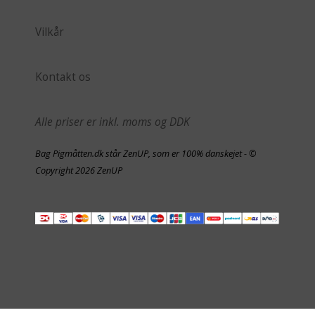
Vilkår
Kontakt os
Alle priser er inkl. moms og DDK
Bag Pigmåtten.dk står ZenUP, som er 100% danskejet - ©
Copyright 2026 ZenUP