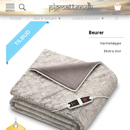
Forside
>
Bad & Velvære ▼
>
Livsstils produkter ▼
>
El-
artikler
>
Varmeplaid / fodvarmere
Beurer
Varmetæppe
Ekstra stor