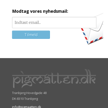
Modtag vores nyhedsmail:
Tranbjerg Hovedgade 48
DK-8310 Tranbjerg
info@pigmaatten.dk