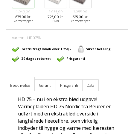
1.049,00
1.055,00
1.055,00
kr.
kr.
kr.
675.00
725,00
625,00
Varmetæpper
Hvid
Varmetæpper
Varenr.:
HD075N
Gratis fragt v/køb over 1.250,-
Sikker betaling
30 dages returret
Prisgaranti
Beskrivelse
Garanti
Prisgaranti
Data
HD 75 – nu i en ekstra blød udgave!
Varmeplaiden HD 75 Nordic fra Beurer er
udført med en ekstrablød overside i
langhårede fleecefibre, som virkelig
indbyder til hygge og varme med kæresten