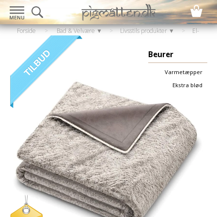
Forside
>
Bad & Velvære ▼
>
Livsstils produkter ▼
>
El-
artikler
>
Varmeplaid / fodvarmere
Beurer
Varmetæpper
Ekstra blød