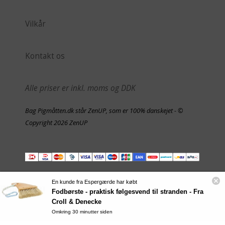
Vilkår
Kontakt os
Alle priser er inkl. moms og DDK
Bag Pigmåtten.dk står ZenUP, som er 100% danskejet - ©
Copyright 2026 ZenUP
En kunde fra Espergærde har købt
Fodbørste - praktisk følgesvend til stranden - Fra
Croll & Denecke
Omkring 30 minutter siden