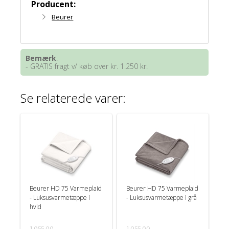
Producent:
Beurer
Bemærk
:
- GRATIS fragt v/ køb over kr. 1.250 kr.
Se relaterede varer:
Beurer HD 75 Varmeplaid
Beurer HD 75 Varmeplaid
- Luksusvarmetæppe i
- Luksusvarmetæppe i grå
hvid
1.055,00
1.055,00