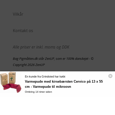
Vilkår
Kontakt os
Alle priser er inkl. moms og DDK
Bag Pigmåtten.dk står ZenUP, som er 100% danskejet - ©
Copyright 2026 ZenUP
En kunde fra Grindsted har købt
Varmepude med kirsebærsten Cervico på 13 x 55
cm - Varmepude til mikroovn
Omkring 14 timer siden