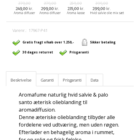
379,00
379,00
259,00
399,00
kr.
kr.
kr.
kr.
249,00
299,00
235,00
299,00
Aroma diffuser
Aroma diffuser
Aroma kasse
Hvid salvie olie mix sæt
Varenr.:
17967-P41
Gratis fragt v/køb over 1.250,-
Sikker betaling
30 dages returret
Prisgaranti
Beskrivelse
Garanti
Prisgaranti
Data
Aromafume naturlig hvid salvie & palo
santo æterisk olieblanding til
aromadiffusion.
Denne æteriske olieblanding tilbyder alle
fordelene ved udtværing, men uden røgen.
Efterlader en behagelig aroma i rummet,
for en rolig og frisk følelse.