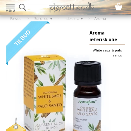
Forside
>
Sundhed ▼
>
Indeklima ▼
>
Aroma
diffuser
Aroma
æterisk olie
White sage & palo
santo