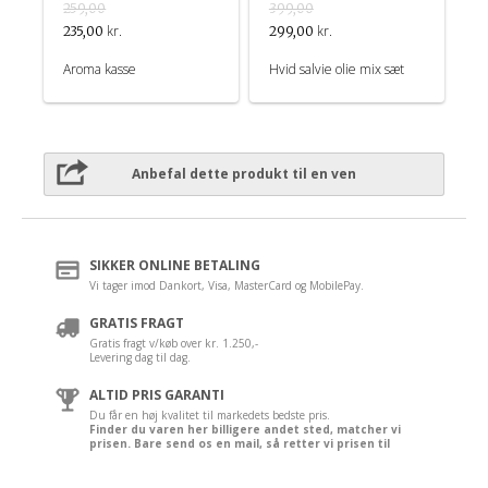
259,00
399,00
kr.
kr.
235,00
299,00
Aroma kasse
Hvid salvie olie mix sæt
Anbefal dette produkt til en ven
SIKKER ONLINE BETALING
Vi tager imod Dankort, Visa, MasterCard og MobilePay.
GRATIS FRAGT
Gratis fragt v/køb over kr. 1.250,-
Levering dag til dag.
ALTID PRIS GARANTI
Du får en høj kvalitet til markedets bedste pris.
Finder du varen her billigere andet sted, matcher vi
prisen. Bare send os en mail, så retter vi prisen til