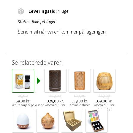
Leveringstid:
1 uge
Status:
Ikke på lager
Send mail når varen kommer på lager igen
Se relaterede varer:
79,00
439,00
439,00
439,00
kr.
kr.
kr.
kr.
59.00
329,00
359,00
359,00
White sage & palo santo
Aroma diffuser
Aroma diffuser
Aroma diffuser
Naturlig