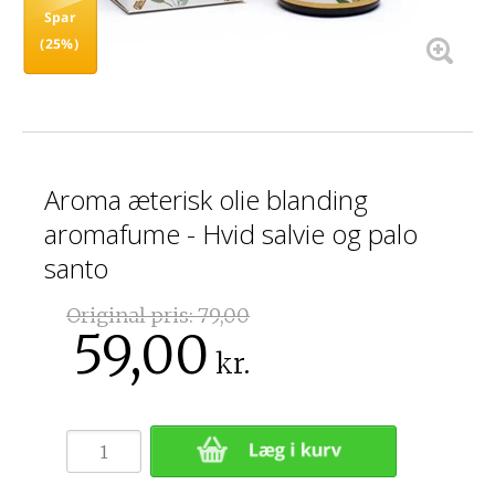
Spar
(25%)
Aroma æterisk olie blanding
aromafume - Hvid salvie og palo
santo
Original pris:
79,00
59,00
kr.