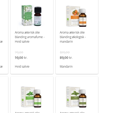
Aroma æterisk olie
Aroma æterisk olie
blanding aromafume -
blanding økologisk -
ræ
Hvid salvie
mandarin
79,00
109,00
kr.
kr.
59,00
89,00
ræ
Hvid salvie
Mandarin