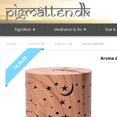
Pigmåtter ▼
Meditation & Ro ▼
Bad &
Forside
>
Sundhed ▼
>
Indeklima ▼
>
Aroma diffuser
Aroma d