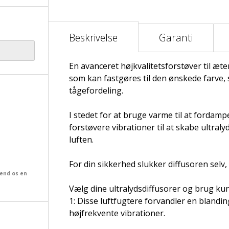
Beskrivelse
Garanti
En avanceret højkvalitetsforstøver til æte
som kan fastgøres til den ønskede farve, 
tågefordeling.
I stedet for at bruge varme til at fordamp
forstøvere vibrationer til at skabe ultral
luften.
For din sikkerhed slukker diffusoren selv,
send os en
Vælg dine ultralydsdiffusorer og brug kun
1: Disse luftfugtere forvandler en blanding 
højfrekvente vibrationer.