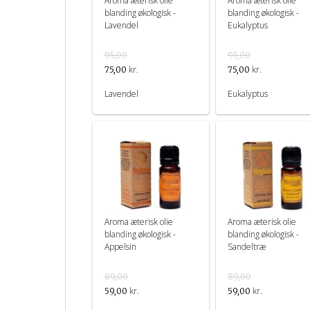
Aroma æterisk olie
Aroma æterisk olie
blanding økologisk -
blanding økologisk -
Lavendel
Eukalyptus
95,00
95,00
kr.
kr.
75,00
75,00
Lavendel
Eukalyptus
Aroma æterisk olie
Aroma æterisk olie
blanding økologisk -
blanding økologisk -
Appelsin
Sandeltræ
89,00
89,00
kr.
kr.
59,00
59,00