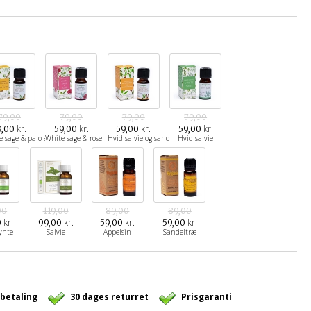
79,00
79,00
79,00
79,00
kr.
kr.
kr.
kr.
9,00
59,00
59,00
59,00
e sage & palo santo
White sage & rose
Hvid salvie og sandeltræ
Hvid salvie
00
119,00
89,00
89,00
kr.
kr.
kr.
kr.
0
99,00
59,00
59,00
ynte
Salvie
Appelsin
Sandeltræ
 betaling
30 dages returret
Prisgaranti