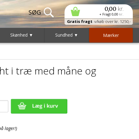
kr.
0,00
+ Fragt
0,00
kr.
Gratis fragt
v/køb over kr. 1250,-
Skønhed ▼
Sundhed ▼
Mærker
ght i træ med måne og
på lager!)