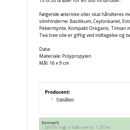
15 til 20 dråber for en 500 ml diffuser.
Følgende æteriske olier skal håndteres me
slimhinderne: Basilikum, Ceylonkanel, Est
Pebermynte, Kompakt Oregano, Timian 
Tea tree olie er giftig ved indtagelse og b
Data:
Materiale: Polypropylen
Mål: 16 x 9 cm
Producent:
Pigmåtten
Bemærk
:
- GRATIS fragt v/ køb over kr. 1.250 kr.