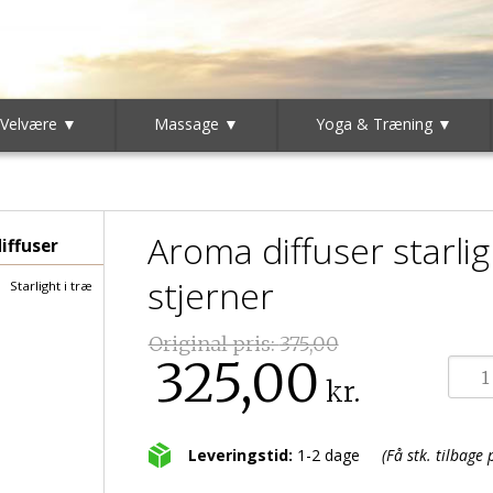
 Velvære ▼
Massage ▼
Yoga & Træning ▼
Aroma diffuser starli
iffuser
stjerner
Starlight i træ
Original pris:
375,00
325,00
kr.
Leveringstid:
1-2 dage
(Få stk. tilbage 