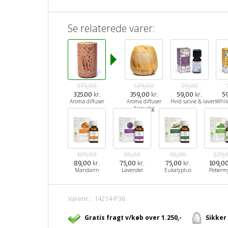
Se relaterede varer:
375,00
439,00
79,00
kr.
kr.
kr.
325.00
359,00
59,00
5
Aroma diffuser
Aroma diffuser
Hvid salvie & lavendel
Whit
Naturlig
109,00
95,00
95,00
129,
kr.
kr.
kr.
89,00
75,00
75,00
109,0
Mandarin
Lavendel
Eukalyptus
Peberm
Varenr.:
14214-P36
Gratis fragt v/køb over 1.250,-
Sikker