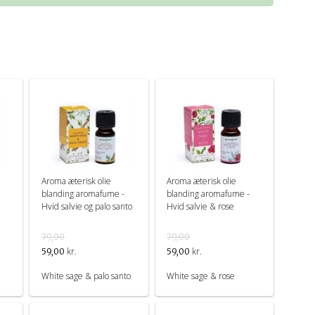
Aroma æterisk olie
Aroma æterisk olie
blanding aromafume -
blanding aromafume -
l
Hvid salvie og palo santo
Hvid salvie & rose
79,00
79,00
kr.
kr.
59,00
59,00
White sage & palo santo
White sage & rose