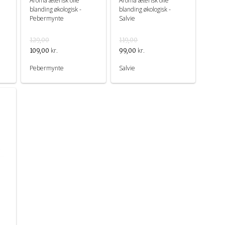
Aroma æterisk olie
Aroma æterisk olie
blanding økologisk -
blanding økologisk -
Pebermynte
Salvie
129,00
119,00
kr.
kr.
109,00
99,00
Pebermynte
Salvie