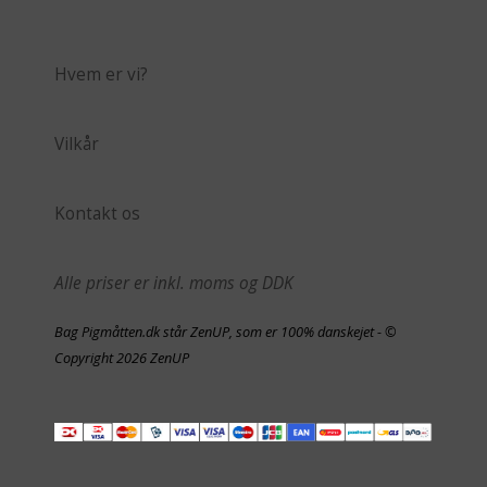
Hvem er vi?
Vilkår
Kontakt os
Alle priser er inkl. moms og DDK
Bag Pigmåtten.dk står ZenUP, som er 100% danskejet - ©
Copyright 2026 ZenUP