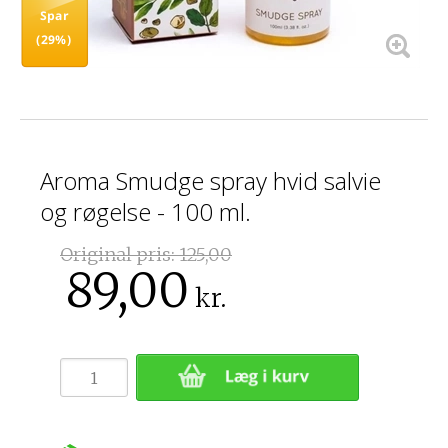
Spar
(29%)
Aroma Smudge spray hvid salvie
og røgelse - 100 ml.
Original pris:
125,00
89,00
kr.