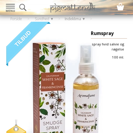
Forside
>
Sundhed ▼
>
Indeklima ▼
Rumspray
spray hvid salvie og
røgelse
100 ml.