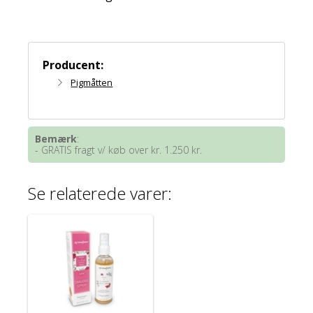
Producent:
Pigmåtten
Bemærk
:
- GRATIS fragt v/ køb over kr. 1.250 kr.
Se relaterede varer: