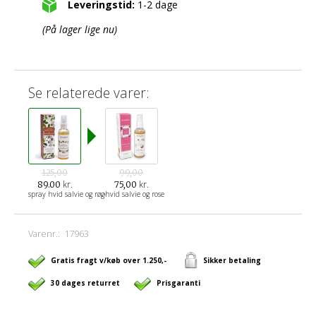
Leveringstid:
1-2 dage
(På lager lige nu)
Se relaterede varer:
125,00
99,00
kr.
kr.
89.00
75,00
spray hvid salvie og røgelse
hvid salvie og rose
Varenr.:
17963
Gratis fragt v/køb over 1.250,-
Sikker betaling
30 dages returret
Prisgaranti