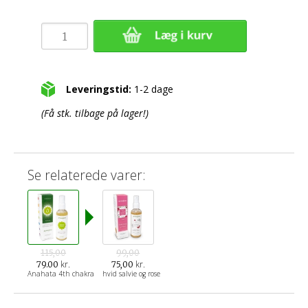
Leveringstid:
1-2 dage
(Få stk. tilbage på lager!)
Se relaterede varer:
115,00
99,00
kr.
kr.
79.00
75,00
Anahata 4th chakra
hvid salvie og rose