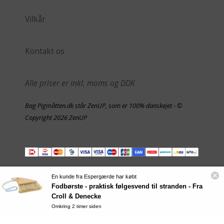
Vilkår
Kontakt os
Alle priser er inkl. moms og DDK
Bag Pigmåtten.dk står ZenUP, som er 100% danskejet - ©
Copyright 2026 ZenUP
En kunde fra Espergærde har købt
Fodbørste - praktisk følgesvend til stranden - Fra
Croll & Denecke
Omkring 2 timer siden