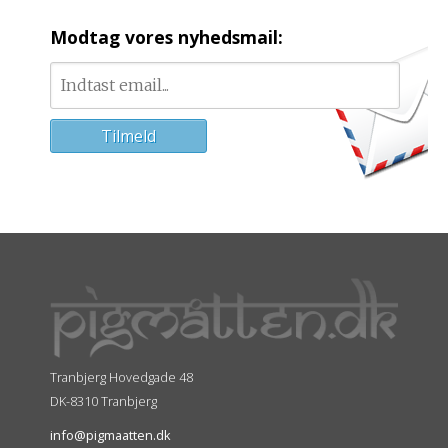
Modtag vores nyhedsmail:
Tranbjerg Hovedgade 48
DK-8310 Tranbjerg
info@pigmaatten.dk