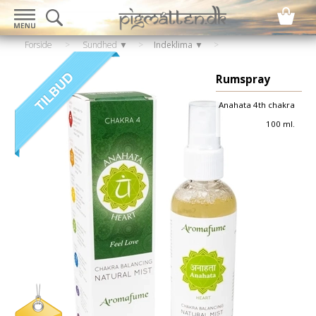
Forside
>
Sundhed ▼
>
Indeklima ▼
Rumspray
Anahata 4th chakra
100 ml.