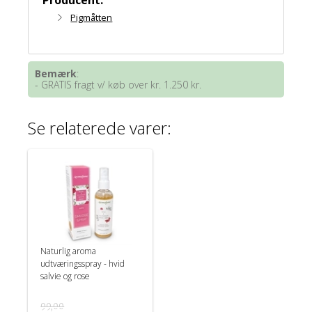
Pigmåtten
Bemærk
:
- GRATIS fragt v/ køb over kr. 1.250 kr.
Se relaterede varer:
Naturlig aroma
udtværingsspray - hvid
salvie og rose
99,00