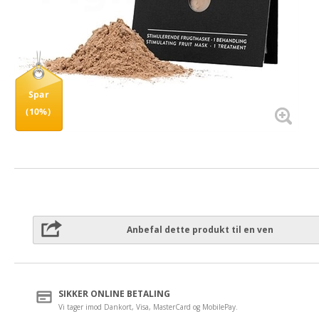
Spar
(10%)
Anbefal dette produkt til en ven
SIKKER ONLINE BETALING
Vi tager imod Dankort, Visa, MasterCard og MobilePay.