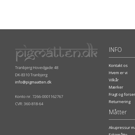
INFO
Kontakt os
Tranbjerg Hovedgade 48
Hvem er vi
DK-8310 Tranbjerg
Vilkår
info@pigmaatten.dk
Mærker
Fragt og fors
Konto nr. 7266-0001162767
Returnering
CVR: 360-818-64
Måtter
Akupressur må
Fakirmåtte