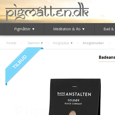
Pigmåtter ▼
Meditation & Ro ▼
Bad &
Forside
>
Skønhed ▼
>
Ansigtspleje ▼
>
Ansigtsmasker
Badeans