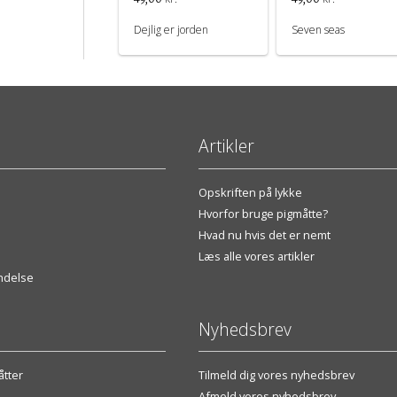
Dejlig er jorden
Seven seas
Artikler
Opskriften på lykke
Hvorfor bruge pigmåtte?
Hvad nu hvis det er nemt
Læs alle vores artikler
endelse
Nyhedsbrev
tter
Tilmeld dig vores nyhedsbrev
Afmeld vores nyhedsbrev