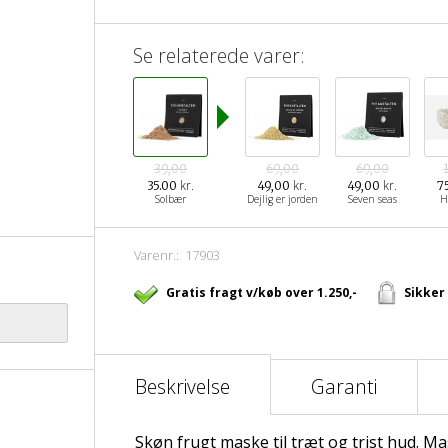
Se relaterede varer:
39,00
69,00
69,00
kr.
kr.
kr.
35.00
49,00
49,00
7
Solbær
Dejlig er jorden
Seven seas
H
Varenr.:
17903
Gratis fragt v/køb over 1.250,-
Sikker
Beskrivelse
Garanti
Skøn frugt maske til træt og trist hud. M