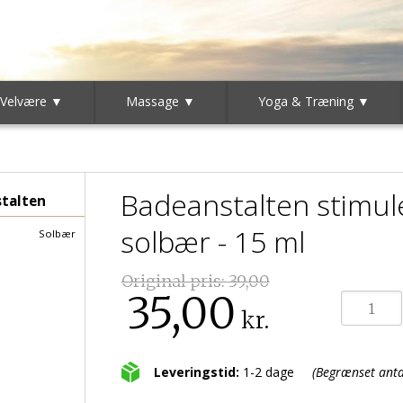
 Velvære ▼
Massage ▼
Yoga & Træning ▼
Badeanstalten stimu
talten
solbær - 15 ml
Solbær
Original pris:
39,00
35,00
kr.
Leveringstid:
1-2 dage
(Begrænset antal