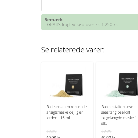
Bemærk
:
- GRATIS fragt v/ køb over kr. 1.250 kr.
Se relaterede varer:
Badeanstalten rensende
Badeanstalten seven
ansigtsmaske dejlig er
seas tang peel-off
jorden - 15 ml
bølgelængde maske 1
stk.
69,00
69,00
kr.
kr.
49,00
49,00