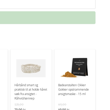
Hårbånd smart og
Badeanstalten Okker
praktisk til at holde håret
Gokker opstrammende
væk fra ansigtet -
ansigtsmaske - 15 ml
Råhvid/sennep
125,00
69,00
kr.
kr.
75,00
49,00