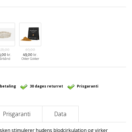
125,00
69,00
kr.
kr.
5,00
49,00
årbånd
Okker Gokker
 betaling
30 dages returret
Prisgaranti
Prisgaranti
Data
asken stimulerer hudens blodcirkulation og virker