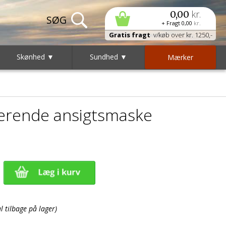
kr.
0,00
+ Fragt
0,00
kr.
Gratis fragt
v/køb over kr. 1250,-
Skønhed ▼
Sundhed ▼
Mærker
lerende ansigtsmaske
 tilbage på lager)