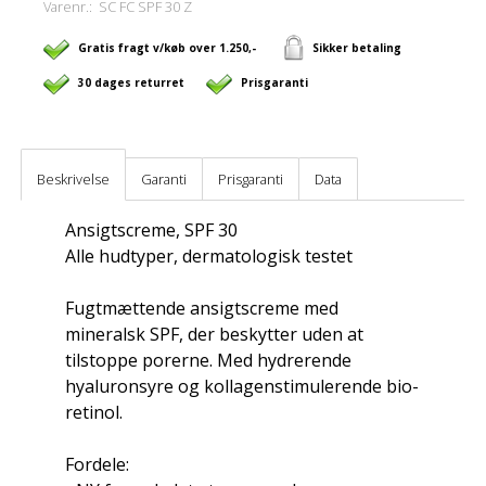
Varenr.:
SC FC SPF 30 Z
Gratis fragt v/køb over 1.250,-
Sikker betaling
30 dages returret
Prisgaranti
Beskrivelse
Garanti
Prisgaranti
Data
Ansigtscreme, SPF 30
Alle hudtyper, dermatologisk testet
Fugtmættende ansigtscreme med
mineralsk SPF, der beskytter uden at
tilstoppe porerne. Med hydrerende
hyaluronsyre og kollagenstimulerende bio-
retinol.
Fordele: