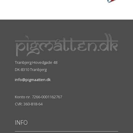
Tranbjerg Hovedgade 48
DK-8310 Tranbjerg
info@pigmaatten.dk
Konto nr. 7266-0001162767
CVR: 360-818-64
INFO