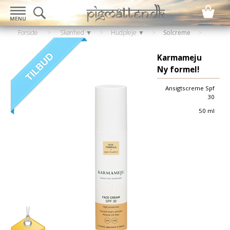
Forside
>
Skønhed ▼
>
Hudpleje ▼
>
Solcreme
Karmameju
Ny formel!
Ansigtscreme Spf
30
50 ml