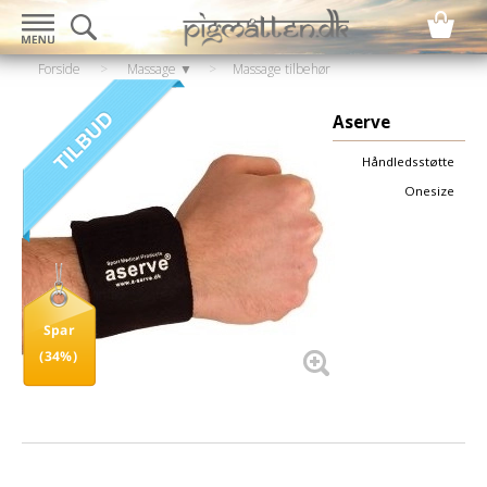
Forside
>
Massage ▼
>
Massage tilbehør
▼
>
Støttebind
Aserve
Håndledsstøtte
Onesize
Spar
(34%)