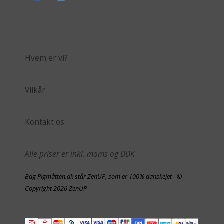
Hvem er vi?
Vilkår
Kontakt os
Alle priser er inkl. moms og DDK
Bag Pigmåtten.dk står ZenUP, som er 100% danskejet - ©
Copyright 2026 ZenUP