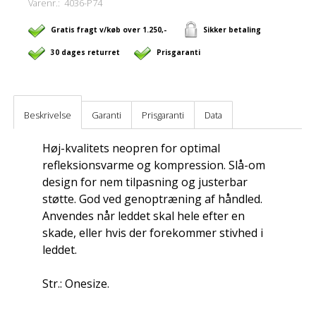
Varenr.:
4036-P74
Gratis fragt v/køb over 1.250,-
Sikker betaling
30 dages returret
Prisgaranti
Beskrivelse
Garanti
Prisgaranti
Data
Høj-kvalitets neopren for optimal
refleksionsvarme og kompression. Slå-om
design for nem tilpasning og justerbar
støtte. God ved genoptræning af håndled.
Anvendes når leddet skal hele efter en
skade, eller hvis der forekommer stivhed i
leddet.
Str.: Onesize.