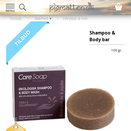
Forside
>
Skønhed ▼
>
Hårpleje & Hair
style▼
>
Hårshampoo
Shampoo &
Body bar
100 gr.