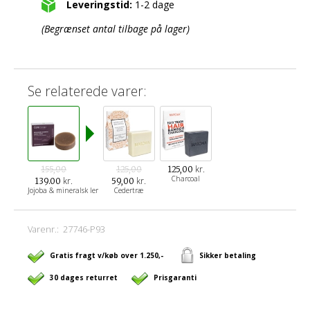
Leveringstid:
1-2 dage
(Begrænset antal tilbage på lager)
Se relaterede varer:
kr.
155,00
125,00
125,00
Charcoal
kr.
kr.
139.00
59,00
Jojoba & mineralsk ler
Cedertræ
Varenr.:
27746-P93
Gratis fragt v/køb over 1.250,-
Sikker betaling
30 dages returret
Prisgaranti