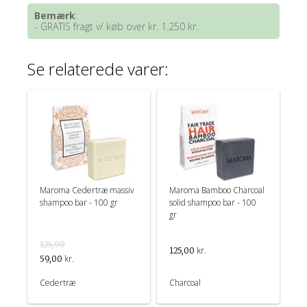
Bemærk
:
- GRATIS fragt v/ køb over kr. 1.250 kr.
Se relaterede varer:
Maroma Cedertræ massiv
Maroma Bamboo Charcoal
shampoo bar - 100 gr
solid shampoo bar - 100
gr
125,00
kr.
125,00
kr.
59,00
Cedertræ
Charcoal