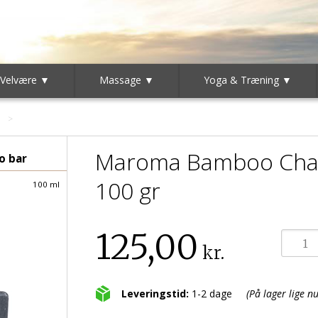
 Velvære ▼
Massage ▼
Yoga & Træning ▼
Maroma Bamboo Charc
o bar
100 gr
100 ml
125,00
kr.
Leveringstid:
1-2 dage
(På lager lige nu