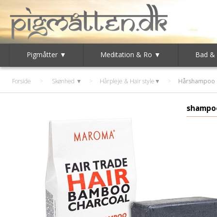
Pigmåtter ▼
Meditation & Ro ▼
Bad &
Forside
>
Skønhed ▼
>
Hårpleje & Hair style▼
>
Hårshampoo
shampo