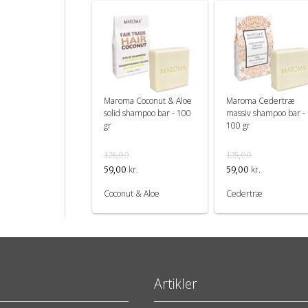
Maroma Coconut & Aloe
Maroma Cedertræ
solid shampoo bar - 100
massiv shampoo bar -
gr
100 gr
125,00
125,00
kr.
kr.
59,00
59,00
Coconut & Aloe
Cedertræ
Artikler