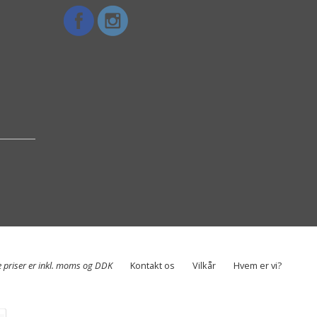
e priser er inkl. moms og DDK
Kontakt os
Vilkår
Hvem er vi?