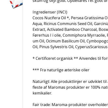
skum og skyl godt. Opbevares i et godt dr
Ingredienser (INCI)
Cocos Nucifera Oil *, Persea Gratissima O
Aqua, Ricinus Communis Seed Oil, Garcinia
Extract, Activated Bamboo Charcoal, Bosw
Førerhus I i olie, Commiphora Myrraolie, R
um Oil, Ocimum Basilicum Oil, Cymbopogon
Oil, Pinus Sylvestris Oil, CyperusScariosu
* Certificeret organisk ** Anvendes til fo
*** Fra naturlige æteriske olier
Naturligt: ​​Alle produktlinjer er udviklet 
fleste af Maromas produkter er 100% natu
kemikalier.
Fair trade: Maroma-produkter overholder 