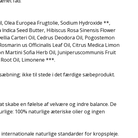
ænet fad.
il, Olea Europea Frugtolie, Sodium Hydroxide **,
 lndica Seed Butter, Hibiscus Rosa Sinensis Flower
ellia Carteri Oil, Cedrus Deodora Oil, Pogostemon
osmarin us Officinalis Leaf Oil, Citrus Medica Limon
 Martini Sofia Herb Oil, Juniperuscommunis Fruit
s Root Oil, Limonene ***.
rsæbning; ikke til stede i det færdige sæbeprodukt.
til at skabe en følelse af velvære og indre balance. De
rlige: 100% naturlige æteriske olier og ingen
internationale naturlige standarder for kropspleje.