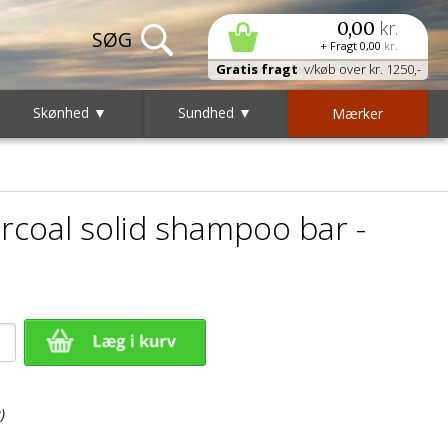
kr.
0,00
+ Fragt
0,00
kr.
Gratis fragt
v/køb over kr. 1250,-
Skønhed ▼
Sundhed ▼
Mærker
oal solid shampoo bar -
)