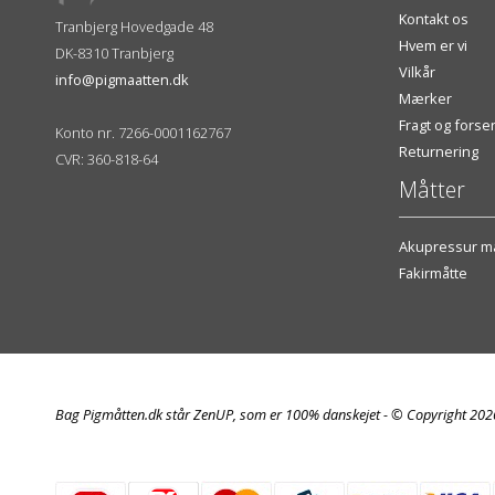
Kontakt os
Tranbjerg Hovedgade 48
Hvem er vi
DK-8310 Tranbjerg
Vilkår
info@pigmaatten.dk
Mærker
Fragt og fors
Konto nr. 7266-0001162767
Returnering
CVR: 360-818-64
Måtter
Akupressur må
Fakirmåtte
Bag Pigmåtten.dk står ZenUP, som er 100% danskejet - © Copyright 20