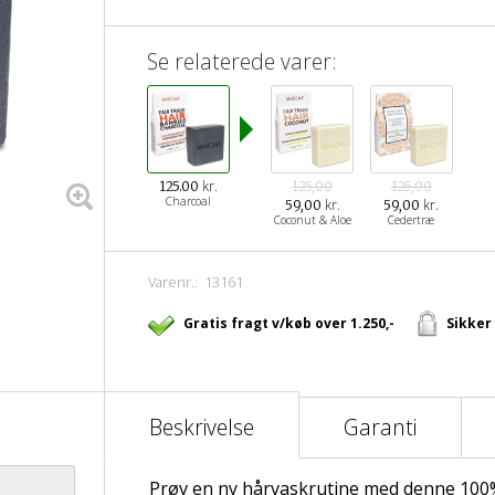
Se relaterede varer:
kr.
125.00
125,00
125,00
Charcoal
kr.
kr.
59,00
59,00
Coconut & Aloe
Cedertræ
Varenr.:
13161
Gratis fragt v/køb over 1.250,-
Sikker
Beskrivelse
Garanti
Prøv en ny hårvaskrutine med denne 100