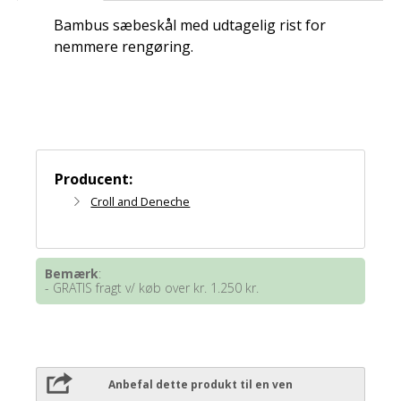
Bambus sæbeskål med udtagelig rist for
nemmere rengøring.
Producent:
Croll and Deneche
Bemærk
:
- GRATIS fragt v/ køb over kr. 1.250 kr.
Anbefal dette produkt til en ven