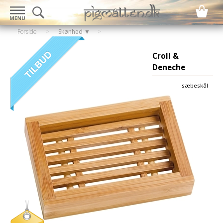
Forside
>
Skønhed ▼
Croll &
Deneche
sæbeskål