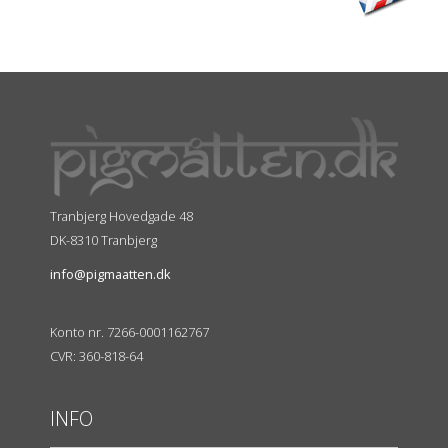
Tranbjerg Hovedgade 48
DK-8310 Tranbjerg
info@pigmaatten.dk
Konto nr. 7266-0001162767
CVR: 360-818-64
INFO