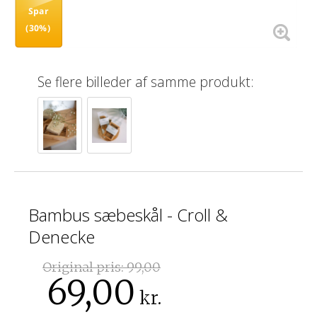
Spar
(30%)
Se flere billeder af samme produkt:
Bambus sæbeskål - Croll &
Denecke
Original pris:
99,00
69,00
kr.