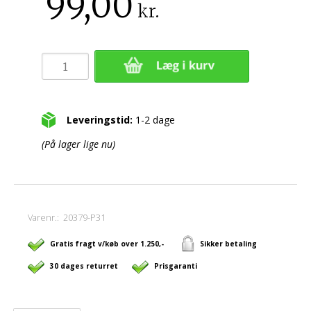
99,00
kr.
Leveringstid:
1-2 dage
(På lager lige nu)
Varenr.:
20379-P31
Gratis fragt v/køb over 1.250,-
Sikker betaling
30 dages returret
Prisgaranti