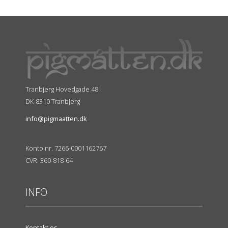
Tranbjerg Hovedgade 48
DK-8310 Tranbjerg
info@pigmaatten.dk
Konto nr. 7266-0001162767
CVR: 360-818-64
INFO
Kontakt os