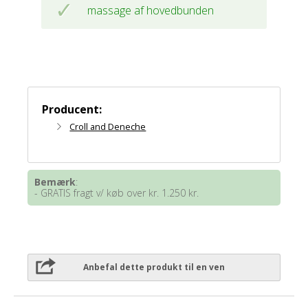
massage af hovedbunden
Producent:
Croll and Deneche
Bemærk
:
- GRATIS fragt v/ køb over kr. 1.250 kr.
Anbefal dette produkt til en ven