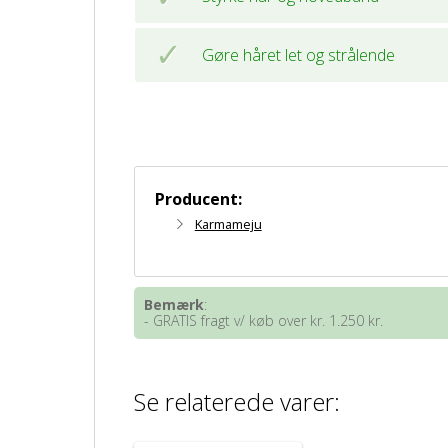
Gøre håret let og strålende
Producent:
Karmameju
Bemærk
:
- GRATIS fragt v/ køb over kr. 1.250 kr.
Se relaterede varer: