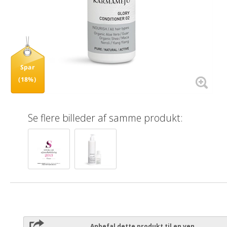
Spar
(18%)
Se flere billeder af samme produkt:
Anbefal dette produkt til en ven