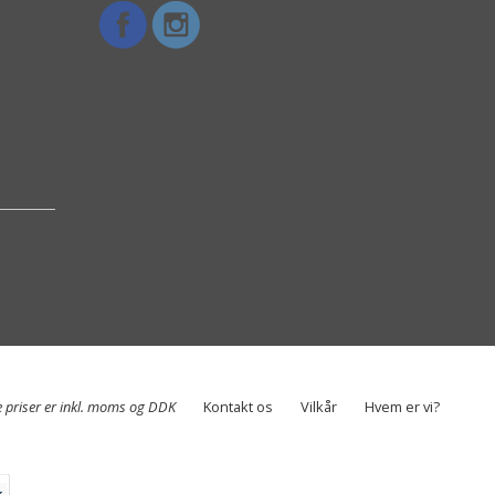
e priser er inkl. moms og DDK
Kontakt os
Vilkår
Hvem er vi?