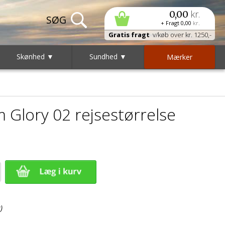
kr.
0,00
+ Fragt
0,00
kr.
Gratis fragt
v/køb over kr. 1250,-
Skønhed ▼
Sundhed ▼
Mærker
Glory 02 rejsestørrelse
)