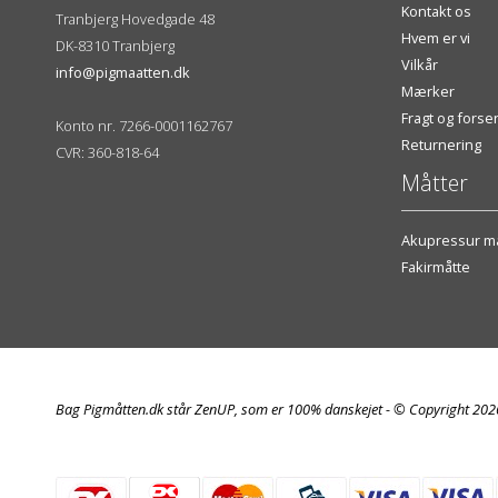
Kontakt os
Tranbjerg Hovedgade 48
Hvem er vi
DK-8310 Tranbjerg
Vilkår
info@pigmaatten.dk
Mærker
Fragt og fors
Konto nr. 7266-0001162767
Returnering
CVR: 360-818-64
Måtter
Akupressur må
Fakirmåtte
Bag Pigmåtten.dk står ZenUP, som er 100% danskejet - © Copyright 20