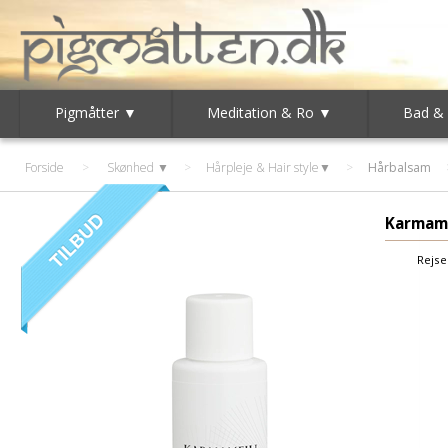
Pigmåtter ▼
Meditation & Ro ▼
Bad &
Forside
>
Skønhed ▼
>
Hårpleje & Hair style▼
>
Hårbalsam
Karmam
Rejse