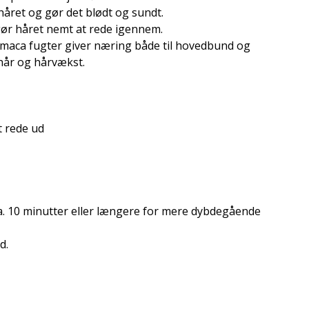
håret og gør det blødt og sundt.
gør håret nemt at rede igennem.
 maca fugter giver næring både til hovedbund og
 hår og hårvækst.
t rede ud
 ca. 10 minutter eller længere for mere dybdegående
d.