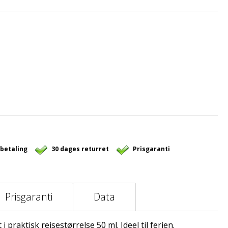
 betaling
30 dages returret
Prisgaranti
Prisgaranti
Data
i praktisk rejsestørrelse 50 ml. Ideel til ferien.