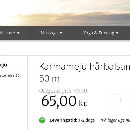
 Velvære ▼
Massage ▼
Yoga & Træning ▼
Karmameju hårbalsam 
eju
50 ml
størrelse 50 ml
Original pris:
79,00
65,00
kr.
Leveringstid:
1-2 dage
(På lager lige nu