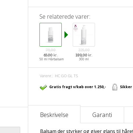
Se relaterede varer:
79,00
225,00
kr.
kr.
65.00
189,00
50 ml Hårbalsam
300 ml
Varenr.:
HC GO GL TS
Gratis fragt v/køb over 1.250,-
Sikker
Beskrivelse
Garanti
Balsam der styrker og giver glans til håret 