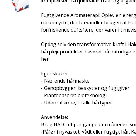
komplekser fra quinoaekstrakt og arganoli
Fugtgivende Aromaterapi: Oplev en energi
citronmyrte, der forvandler brugen af Halo
forfriskende duftsfære, der varer i timevis
Opdag selv den transformative kraft i Ha
hårplejeprodukter baseret på naturlige in
her.
Egenskaber:
- Nærende hårmaske
- Genopbygger, beskytter og fugtgiver
- Plantebaseret bioteknologi
- Uden silikone, til alle hårtyper
Anvendelse:
Brug HALO et par gange om måneden so
-Påfør i nyvasket, vådt eller fugtigt hår.