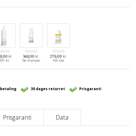
225,00
199,00
299,00
kr.
kr.
kr.
9,00
149,00
279,00
300 ml
Tør shampoo
Hår olie
 betaling
30 dages returret
Prisgaranti
Prisgaranti
Data