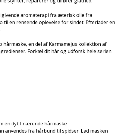
e styrker, reparerer og tilfører glathed.
givende aromaterapi fra æterisk olie fra
 til en rensende oplevelse for sindet. Efterlader en
.
lo hårmaske, en del af Karmamejus kollektion af
gredienser. Forkæl dit hår og udforsk hele serien
m en dybt nærende hårmaske
 Kan anvendes fra hårbund til spidser. Lad masken