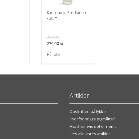
Karmameju Epic hår olie
- 30 ml
299,00
kr.
279,00
Hår olie
Artikler
Opskriften på lykke
Hvorfor bruge pigmåtte?
Hvad nu hvis det er nemt
Læs alle vores artikler