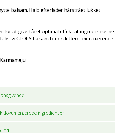
ytte balsam. Halo efterlader hårstrået lukket,
er for at give håret optimal effekt af ingredienserne.
efaler vi GLORY balsam for en lettere, men nærende
a Karmameju.
glansgivende
isk dokumenterede ingredienser
bund