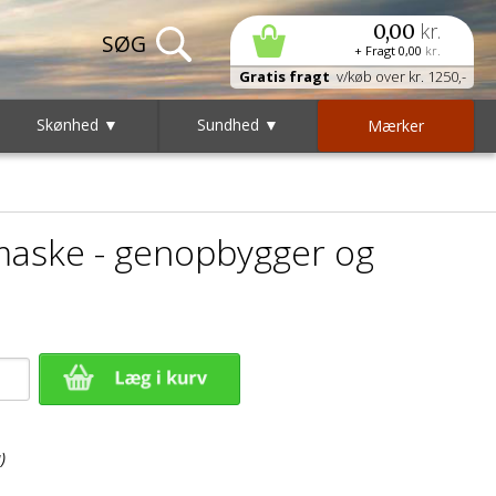
kr.
0,00
+ Fragt
0,00
kr.
Gratis fragt
v/køb over kr. 1250,-
Skønhed ▼
Sundhed ▼
Mærker
aske - genopbygger og
)