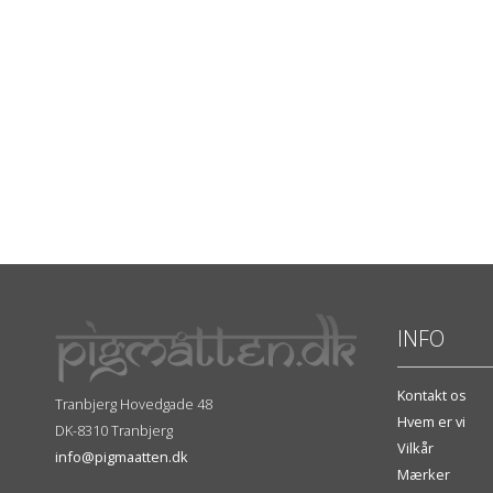
INFO
Kontakt os
Tranbjerg Hovedgade 48
Hvem er vi
DK-8310 Tranbjerg
Vilkår
info@pigmaatten.dk
Mærker