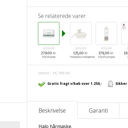
Se relaterede varer:
299,00
199,00
199,00
kr.
kr.
kr.
279.00
125,00
179,00
18
Hårmaske
Hovedbundsbørste
hårshampoo
Varenr.:
HC HM HA
Gratis fragt v/køb over 1.250,-
Sikker
Beskrivelse
Garanti
Halo hårmaske.