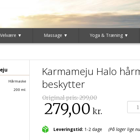
 Velvære ▼
Massage ▼
Yoga & Træning ▼
Karmameju Halo hårm
eju
beskytter
Hårmaske
200 ml.
Original pris:
299,00
279,00
kr.
Leveringstid:
1-2 dage
(På lager lige nu