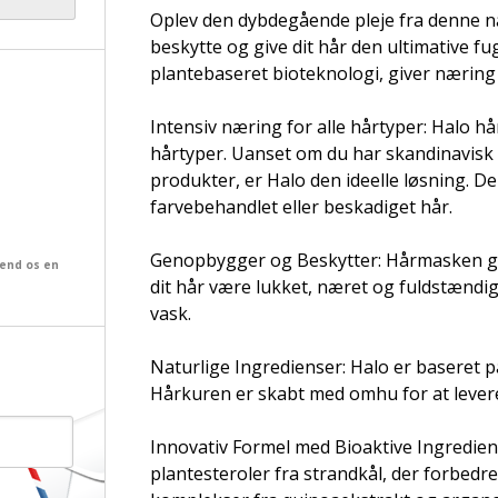
Oplev den dybdegående pleje fra denne n
beskytte og give dit hår den ultimative f
plantebaseret bioteknologi, giver næring 
Intensiv næring for alle hårtyper: Halo hårm
hårtyper. Uanset om du har skandinavisk 
produkter, er Halo den ideelle løsning. Den 
farvebehandlet eller beskadiget hår.
Genopbygger og Beskytter: Hårmasken gen
send os en
dit hår være lukket, næret og fuldstændi
vask.
Naturlige Ingredienser: Halo er baseret på
Hårkuren er skabt med omhu for at levere o
Innovativ Formel med Bioaktive Ingredien
plantesteroler fra strandkål, der forbedr