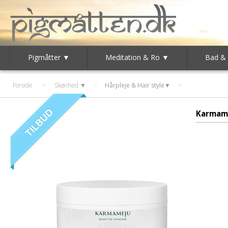
Pigmåtter ▼
Meditation & Ro ▼
Bad &
Forside
>
Skønhed ▼
>
Hårpleje & Hair style▼
Karmam