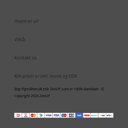
Hvem er vi?
Vilkår
Kontakt os
Alle priser er inkl. moms og DDK
Bag Pigmåtten.dk står ZenUP, som er 100% danskejet - ©
Copyright 2026 ZenUP