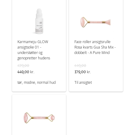
Karmameju GLOW
Face roller ansigtsrulle
ansigtsolie 01 -
Rosa kvarts Gua Sha Mix -
understøtter og
dobbelt - A Pure Mind
genopretter hudens
elasticitet
479,00
449,00
kr.
kr.
449,00
179,00
tør, modne, normal hud
Til ansigtet