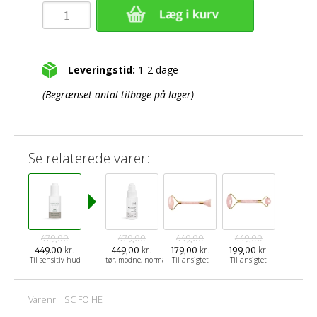
Leveringstid:
1-2 dage
(Begrænset antal tilbage på lager)
Se relaterede varer:
479,00
479,00
449,00
449,00
kr.
kr.
kr.
kr.
449.00
449,00
179,00
199,00
Til sensitiv hud
tør, modne, normal hud
Til ansigtet
Til ansigtet
Varenr.:
SC FO HE