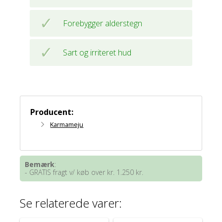
Forebygger alderstegn
Sart og irriteret hud
Producent:
Karmameju
Bemærk
:
- GRATIS fragt v/ køb over kr. 1.250 kr.
Se relaterede varer: