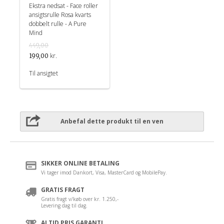
Ekstra nedsat - Face roller
ansigtsrulle Rosa kvarts
dobbelt rulle - A Pure
Mind
449,00
kr.
199,00
Til ansigtet
Anbefal dette produkt til en ven
SIKKER ONLINE BETALING
Vi tager imod Dankort, Visa, MasterCard og MobilePay.
GRATIS FRAGT
Gratis fragt v/køb over kr. 1.250,-
Levering dag til dag.
ALTID PRIS GARANTI