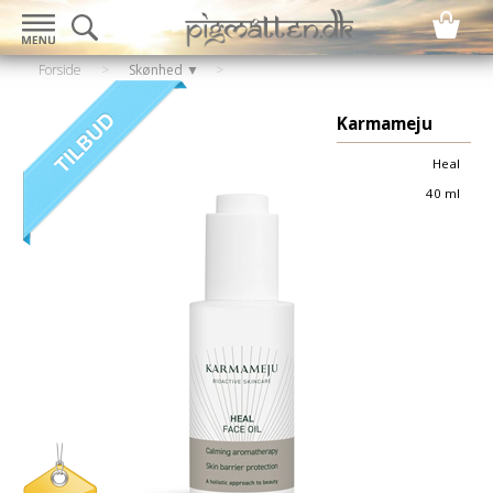
Forside
>
Skønhed ▼
Karmameju
Heal
40 ml