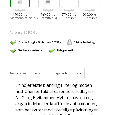
479,00
479,00
449,00
449,00
kr.
kr.
kr.
kr.
449.00
449,00
179,00
199,00
tør, modne, normal hud
Til sensitiv hud
Til ansigtet
Til ansigtet
Varenr.:
SC FO GL
Gratis fragt v/køb over 1.250,-
Sikker betaling
30 dages returret
Prisgaranti
Beskrivelse
Garanti
Prisgaranti
Data
En højeffektiv blanding til tør og moden
hud. Olien er fuld af essentielle fedtsyrer,
A-, C- og E-vitaminer. Hyben, havtorn og
argan indeholder kraftfulde antioxidanter,
som beskytter mod skadelige påvirkninger