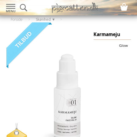
Forside
>
Skønhed ▼
Karmameju
Glow