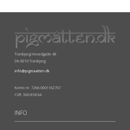
Tranbjerg Hovedgade 48
DK-8310 Tranbjerg
info@pigmaatten.dk
Konto nr. 7266-0001162767
CVR: 360-818-64
INFO