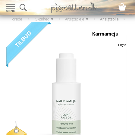
Forside
>
Skønhed ▼
>
Ansigtspleje ▼
>
Ansigtsolie
Karmameju
Light