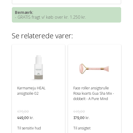
Bemærk
:
- GRATIS fragt v/ køb over kr. 1.250 kr.
Se relaterede varer:
Karmameju HEAL
Face roller ansigtsrulle
ansigtsolie 02
Rosa kvarts Gua Sha Mix -
dobbelt - A Pure Mind
479,00
449,00
kr.
kr.
449,00
179,00
Til sensitiv hud
Til ansigtet