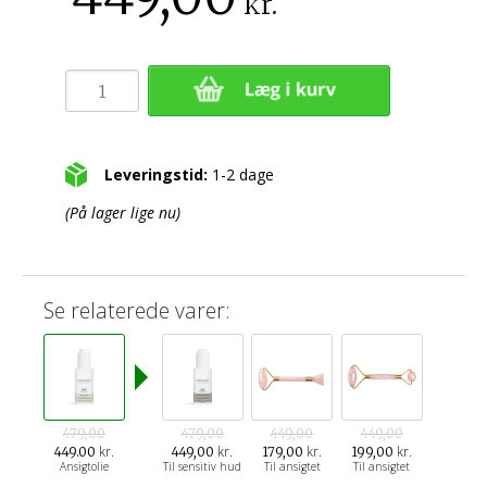
kr.
Leveringstid:
1-2 dage
(På lager lige nu)
Se relaterede varer:
479,00
479,00
449,00
449,00
kr.
kr.
kr.
kr.
449.00
449,00
179,00
199,00
Ansigtolie
Til sensitiv hud
Til ansigtet
Til ansigtet