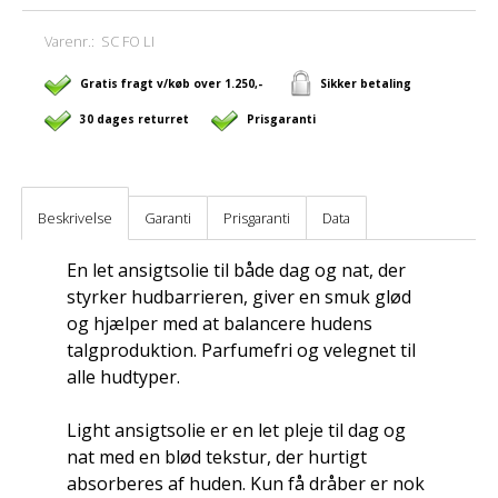
Varenr.:
SC FO LI
Gratis fragt v/køb over 1.250,-
Sikker betaling
30 dages returret
Prisgaranti
Beskrivelse
Garanti
Prisgaranti
Data
En let ansigtsolie til både dag og nat, der
styrker hudbarrieren, giver en smuk glød
og hjælper med at balancere hudens
talgproduktion. Parfumefri og velegnet til
alle hudtyper.
Light ansigtsolie er en let pleje til dag og
nat med en blød tekstur, der hurtigt
absorberes af huden. Kun få dråber er nok