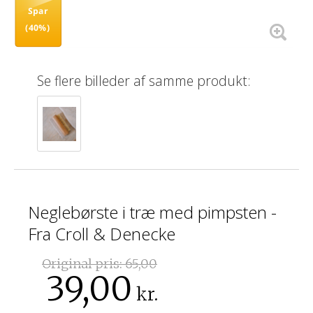
Spar
(40%)
Se flere billeder af samme produkt:
Neglebørste i træ med pimpsten -
Fra Croll & Denecke
Original pris:
65,00
39,00
kr.