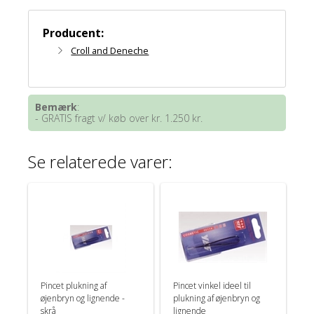
Producent:
Croll and Deneche
Bemærk
:
- GRATIS fragt v/ køb over kr. 1.250 kr.
Se relaterede varer:
Pincet plukning af
Pincet vinkel ideel til
øjenbryn og lignende -
plukning af øjenbryn og
skrå
lignende