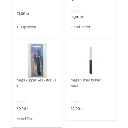
49,00
kr.
45,00
kr.
35,00
Til Øjenbryn
Vinkel Pincet
Negleklipper Yes - stor 3 i
Neglefil med buffer 3
en
ways
49,00
49,00
kr.
kr.
39,00
22,00
Model Stor