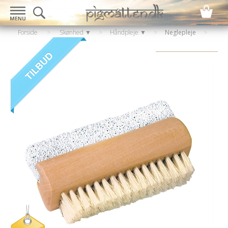
Forside
>
Skønhed ▼
>
Håndpleje ▼
>
Neglepleje