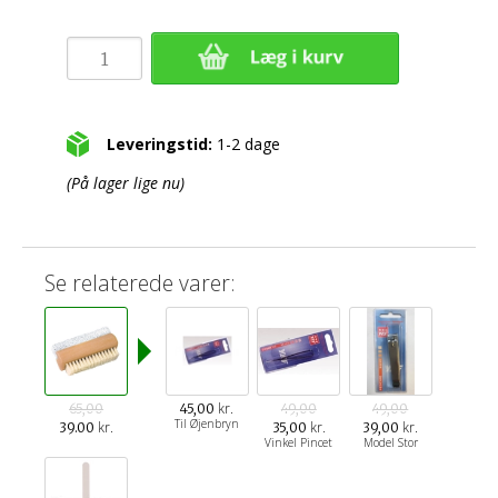
Leveringstid:
1-2 dage
(På lager lige nu)
Se relaterede varer:
kr.
65,00
45,00
49,00
49,00
Til Øjenbryn
kr.
kr.
kr.
39.00
35,00
39,00
Vinkel Pincet
Model Stor