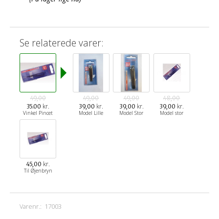
Se relaterede varer:
49,00
49,00
49,00
48,00
kr.
kr.
kr.
kr.
35.00
39,00
39,00
39,00
Vinkel Pincet
Model Lille
Model Stor
Model stor
kr.
45,00
Til Øjenbryn
Varenr.:
17003