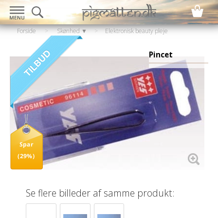
Forside
>
Skønhed ▼
>
Elektronisk beauty pleje
▼
>
Hårfjerner
Pincet
Spar
(29%)
Se flere billeder af samme produkt: