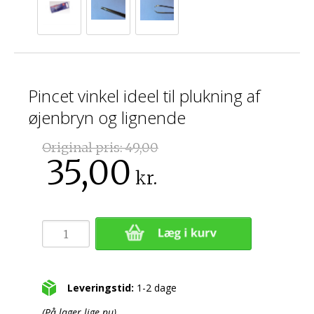
Pincet vinkel ideel til plukning af
øjenbryn og lignende
Original pris:
49,00
35,00
kr.
Leveringstid:
1-2 dage
(På lager lige nu)