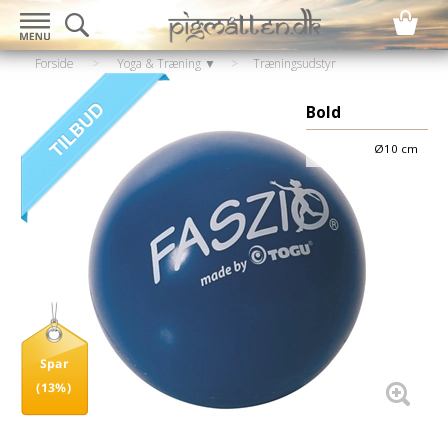
Forside
>
Yoga & Træning ▼
>
Træningsudstyr
▼
>
Funktionel træning
Bold
Ø10 cm
Spar
(13%)