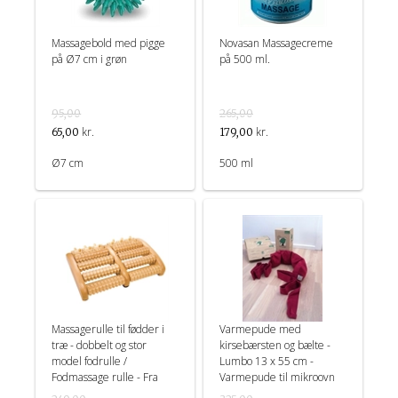
Massagebold med pigge
Novasan Massagecreme
på Ø7 cm i grøn
på 500 ml.
95,00
265,00
kr.
kr.
65,00
179,00
Ø7 cm
500 ml
Massagerulle til fødder i
Varmepude med
træ - dobbelt og stor
kirsebærsten og bælte -
model fodrulle /
Lumbo 13 x 55 cm -
Fodmassage rulle - Fra
Varmepude til mikroovn
Croll & Denecke