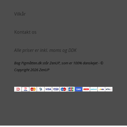
Vilkår
Kontakt os
Alle priser er inkl. moms og DDK
Bag Pigmåtten.dk står ZenUP, som er 100% danskejet - ©
Copyright 2026 ZenUP