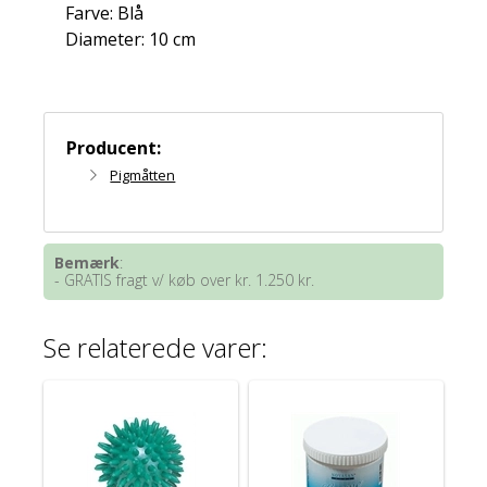
Farve: Blå
Diameter: 10 cm
Producent:
Pigmåtten
Bemærk
:
- GRATIS fragt v/ køb over kr. 1.250 kr.
Se relaterede varer: