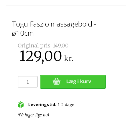
Togu Faszio massagebold -
ø10cm
Original pris:
149,00
129,00
kr.
Leveringstid:
1-2 dage
(På lager lige nu)