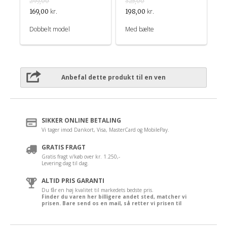
249,00
325,00
kr.
kr.
169,00
198,00
Dobbelt model
Med bælte
Anbefal dette produkt til en ven
SIKKER ONLINE BETALING
Vi tager imod Dankort, Visa, MasterCard og MobilePay.
GRATIS FRAGT
Gratis fragt v/køb over kr. 1.250,-
Levering dag til dag.
ALTID PRIS GARANTI
Du får en høj kvalitet til markedets bedste pris.
Finder du varen her billigere andet sted, matcher vi
prisen. Bare send os en mail, så retter vi prisen til