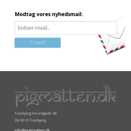
Modtag vores nyhedsmail:
Tranbjerg Hovedgade 48
DK-8310 Tranbjerg
info@pigmaatten.dk