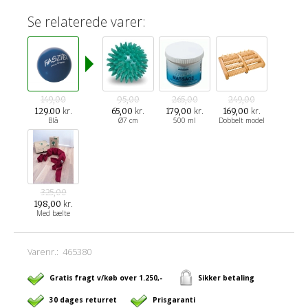
Se relaterede varer:
149,00
95,00
265,00
249,00
kr.
kr.
kr.
kr.
129.00
65,00
179,00
169,00
Blå
Ø7 cm
500 ml
Dobbelt model
325,00
kr.
198,00
Med bælte
Varenr.:
465380
Gratis fragt v/køb over 1.250,-
Sikker betaling
30 dages returret
Prisgaranti