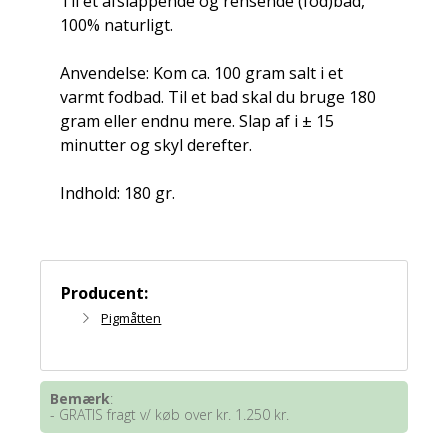
Til et afslappende og rensende (fod)bad,
100% naturligt.
Anvendelse: Kom ca. 100 gram salt i et
varmt fodbad. Til et bad skal du bruge 180
gram eller endnu mere. Slap af i ± 15
minutter og skyl derefter.
Indhold: 180 gr.
Producent:
Pigmåtten
Bemærk
:
- GRATIS fragt v/ køb over kr. 1.250 kr.