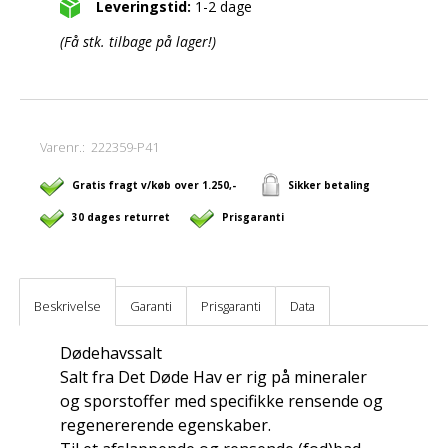
Leveringstid:
1-2 dage
(Få stk. tilbage på lager!)
Varenr.:
222359-P41
Gratis fragt v/køb over 1.250,-
Sikker betaling
30 dages returret
Prisgaranti
Beskrivelse
Garanti
Prisgaranti
Data
Dødehavssalt
Salt fra Det Døde Hav er rig på mineraler
og sporstoffer med specifikke rensende og
regenererende egenskaber.