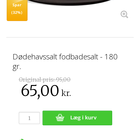
Spar
(32%)
Dødehavssalt fodbadesalt - 180
gr.
Original pris:
95,00
65,00
kr.