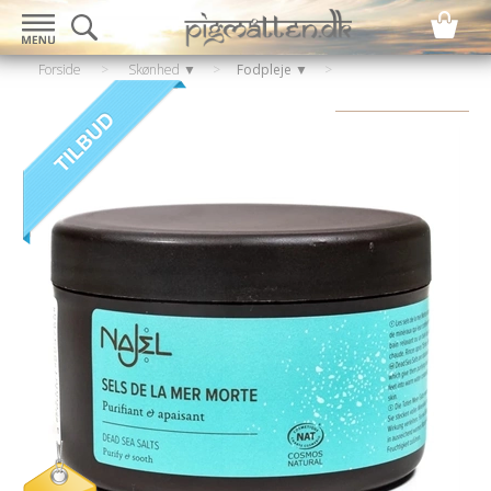
Forside
>
Skønhed ▼
>
Fodpleje ▼