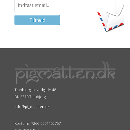
Tranbjerg Hovedgade 48
DK-8310 Tranbjerg
info@pigmaatten.dk
Konto nr. 7266-0001162767