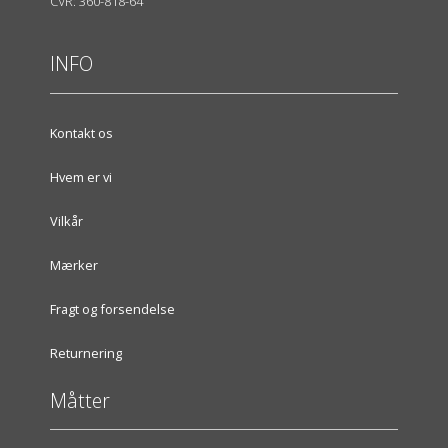
CVR: 360-818-64
INFO
Kontakt os
Hvem er vi
Vilkår
Mærker
Fragt og forsendelse
Returnering
Måtter