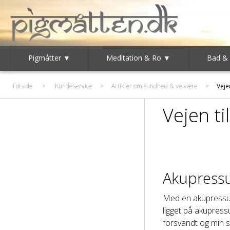
Pigmåtter ▼
Meditation & Ro ▼
Bad &
Forside
>
Kundeservice
>
Artikler om sundhed & velvære
>
Vejen
Vejen til
Akupressur
Med en akupressur m
ligget på akupress
forsvandt og min s