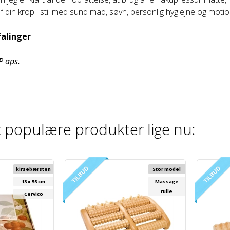
af din krop i stil med sund mad, søvn, personlig hygiejne og moti
alinger
P aps.
 populære produkter lige nu:
kirsebærsten
Stor model
13 x 55 cm
Massage
rulle
Cervico