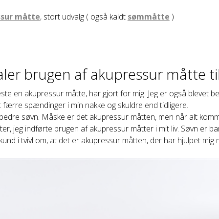
sur måtte
, stort udvalg ( også kaldt
sømmåtte
)
ler brugen af akupressur måtte til 
ste en akupressur måtte, har gjort for mig. Jeg er også blevet bedr
rt færre spændinger i min nakke og skuldre end tidligere.
edre søvn. Måske er det akupressur måtten, men når alt kommer ti
ter, jeg indførte brugen af akupressur måtter i mit liv. Søvn er 
 sekund i tvivl om, at det er akupressur måtten, der har hjulpet mig