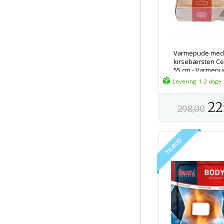
Varmepude me
kirsebærsten Cer
55 cm - Varmepud
mikroovn
Levering: 1-2 dage
22
298,00