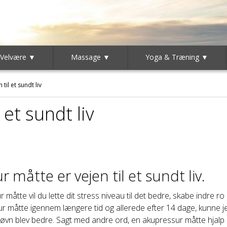
 Velvære ▼
Massage ▼
Yoga & Træning ▼
 til et sundt liv
 et sundt liv
 måtte er vejen til et sundt liv.
åtte vil du lette dit stress niveau til det bedre, skabe indre ro
ur måtte igennem længere tid og allerede efter 14 dage, kunne 
øvn blev bedre. Sagt med andre ord, en akupressur måtte hjalp m