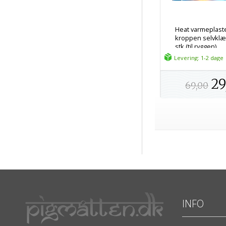
Heat varmeplaster
kroppen selvklæ
stk (til ryggen)
Levering: 1-2 dage
29
69,00
INFO