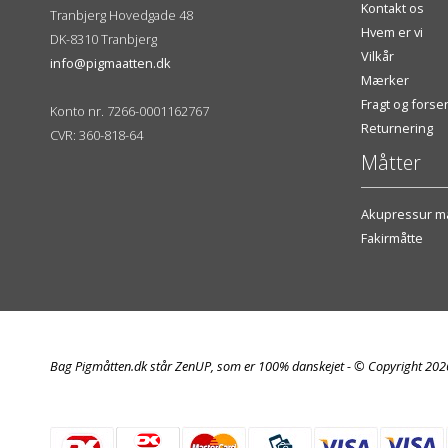
Kontakt os
Tranbjerg Hovedgade 48
Hvem er vi
DK-8310 Tranbjerg
Vilkår
info@pigmaatten.dk
Mærker
Fragt og fors
Konto nr. 7266-0001162767
Returnering
CVR: 360-818-64
Måtter
Akupressur må
Fakirmåtte
Bag Pigmåtten.dk står ZenUP, som er 100% danskejet - © Copyright 20