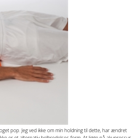
 noget pop. Jeg ved ikke om min holdning til dette, har ændret
 ikke er et alternativ helbredelses form. At ligge på akupressur