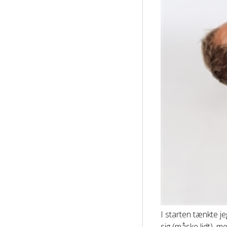
I starten tænkte je
sig (måske lidt), m