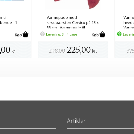
 til
Varmepude med
Varme
bende - 1
kirsebærsten Cervico på 13 x
hvede 
55 cm - Varmepude til
Varme
mikroovn
Levering: 3 - 4 dage
Leveri
,00
225,00
kr.
298,00
kr.
37
Artikler