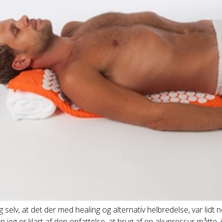
g selv, at det der med healing og alternativ helbredelse, var lidt
en jeg er klart af den opfattelse, at brug af en akupressur måtte,