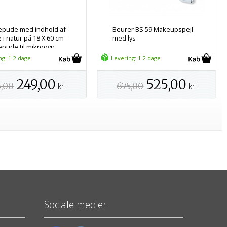
pude med indhold af
Beurer BS 59 Makeupspejl
i natur på 18 X 60 cm -
med lys
pude til mikroovn
ng: 1-2 dage
Levering: 1-2 dage
249,00
525,00
5,00
kr.
675,00
kr.
Sociale medier