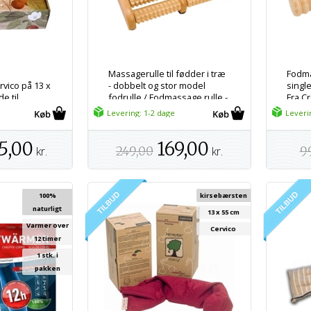
d
Massagerulle til fødder i træ
Fodma
vico på 13 x
- dobbelt og stor model
singl
e til
fodrulle / Fodmassage rulle -
Fra C
Fra Croll & Denecke
Levering: 1-2 dage
Leveri
5,00
169,00
kr.
249,00
kr.
9
100%
kirsebærsten
naturligt
13 x 55 cm
Varmer over
Cervico
12 timer
1 stk. i
pakken