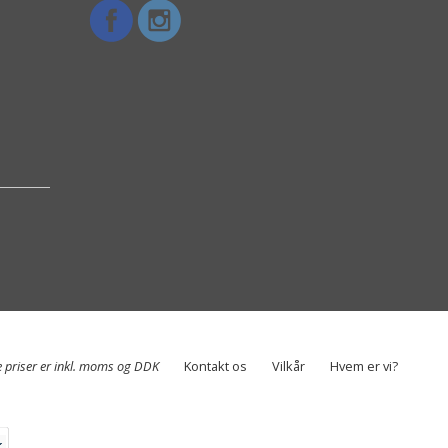
e priser er inkl. moms og DDK
Kontakt os
Vilkår
Hvem er vi?