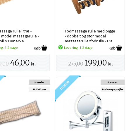
ssage rulle i træ -
Fodmassage rulle med pigge
e model massagerulle -
- dobbelt og stor model
roll & Denecke
massagerulle/fodrulle - Fra
Croll & Denecke
ng: 1-2 dage
Levering: 1-2 dage
46,00
199,00
9,00
kr.
275,00
kr.
Hvede
Beurer
18 X 60 cm
Makeupspejle