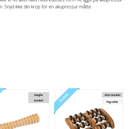
on. Snyd ikke din krop for en akupressur måtte
Single
Stor model
model
Pig rulle