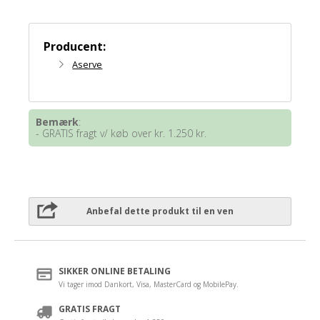
Producent:
Aserve
Bemærk
:
- GRATIS fragt v/ køb over kr. 1.250 kr.
Anbefal dette produkt til en ven
SIKKER ONLINE BETALING
Vi tager imod Dankort, Visa, MasterCard og MobilePay.
GRATIS FRAGT