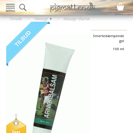
Forside
>
Massage ▼
>
Massage tilbehør
▼
>
Varmecreme
Smertedæmpende
gel
100 ml
Spar