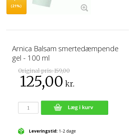
(21%)
Arnica Balsam smertedæmpende
gel - 100 ml
Original pris:
159,00
125,00
kr.
Leveringstid:
1-2 dage