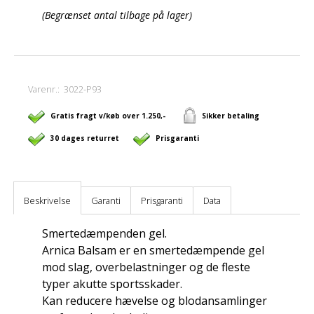
(Begrænset antal tilbage på lager)
Varenr.:
3022-P93
Gratis fragt v/køb over 1.250,-
Sikker betaling
30 dages returret
Prisgaranti
Beskrivelse
Garanti
Prisgaranti
Data
Smertedæmpenden gel.
Arnica Balsam er en smertedæmpende gel
mod slag, overbelastninger og de fleste
typer akutte sportsskader.
Kan reducere hævelse og blodansamlinger