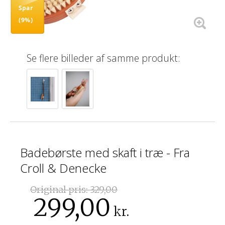
Spar
(9%)
Se flere billeder af samme produkt:
Badebørste med skaft i træ - Fra
Croll & Denecke
Original pris:
329,00
299,00
kr.