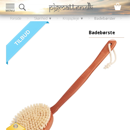
Forside
>
Skønhed ▼
>
Kropspleje ▼
>
Badebørster
Badebørste