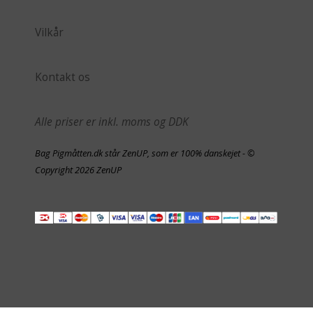
Vilkår
Kontakt os
Alle priser er inkl. moms og DDK
Bag Pigmåtten.dk står ZenUP, som er 100% danskejet - ©
Copyright 2026 ZenUP