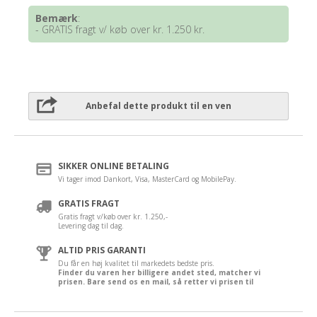
Bemærk
:
- GRATIS fragt v/ køb over kr. 1.250 kr.
Anbefal dette produkt til en ven
SIKKER ONLINE BETALING
Vi tager imod Dankort, Visa, MasterCard og MobilePay.
GRATIS FRAGT
Gratis fragt v/køb over kr. 1.250,-
Levering dag til dag.
ALTID PRIS GARANTI
Du får en høj kvalitet til markedets bedste pris.
Finder du varen her billigere andet sted, matcher vi
prisen. Bare send os en mail, så retter vi prisen til