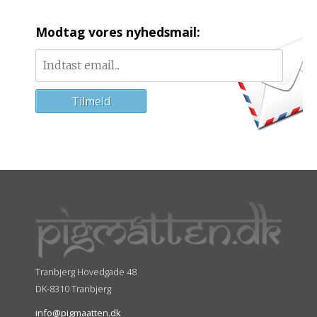
Modtag vores nyhedsmail:
Tranbjerg Hovedgade 48
DK-8310 Tranbjerg
info@pigmaatten.dk