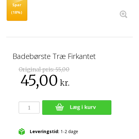
Spar
(18%)
Badebørste Træ Firkantet
Original pris:
55,00
45,00
kr.
Leveringstid:
1-2 dage