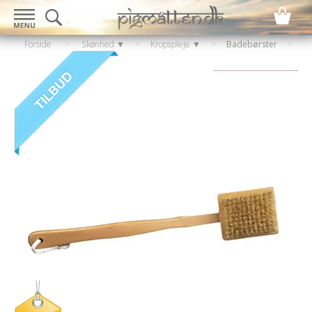
Forside
>
Skønhed ▼
>
Kropspleje ▼
>
Badebørster