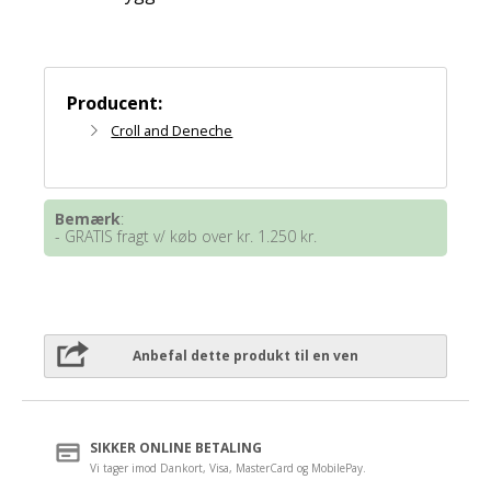
Producent:
Croll and Deneche
Bemærk
:
- GRATIS fragt v/ køb over kr. 1.250 kr.
Anbefal dette produkt til en ven
SIKKER ONLINE BETALING
Vi tager imod Dankort, Visa, MasterCard og MobilePay.