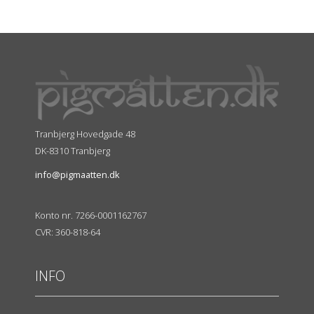
Tranbjerg Hovedgade 48
DK-8310 Tranbjerg
info@pigmaatten.dk
Konto nr. 7266-0001162767
CVR: 360-818-64
INFO