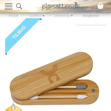
Forside
>
Sundhed ▼
>
Udrensning ▼
>
Ansigtsrens