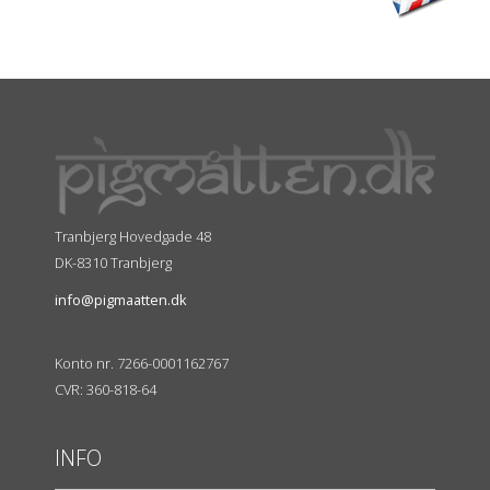
Tranbjerg Hovedgade 48
DK-8310 Tranbjerg
info@pigmaatten.dk
Konto nr. 7266-0001162767
CVR: 360-818-64
INFO