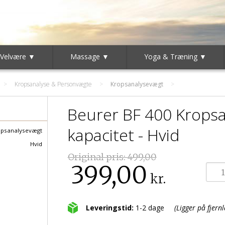
 Velvære ▼
Massage ▼
Yoga & Træning ▼
>
Kropsanalyse & Personvægte
>
Kropsanalysevægt
Beurer BF 400 Krops
kapacitet - Hvid
psanalysevægt
Hvid
Original pris:
499,00
399,00
kr.
Leveringstid:
1-2 dage
(Ligger på fjernl