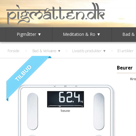
Pigmåtter ▼
Meditation & Ro ▼
Bad &
Forside
>
Bad & Velvære ▼
>
Livsstils produkter ▼
>
El-artikler
Beurer
Kro