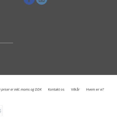
e priser er inkl. moms og DDK
Kontakt os
Vilkår
Hvem er vi?