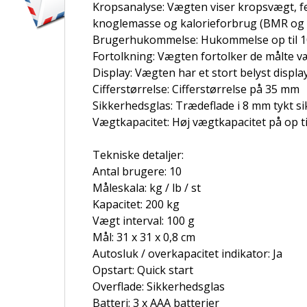
Kropsanalyse: Vægten viser kropsvægt, f
knoglemasse og kalorieforbrug (BMR og
Brugerhukommelse: Hukommelse op til 1
Fortolkning: Vægten fortolker de målte væ
Display: Vægten har et stort belyst display
Cifferstørrelse: Cifferstørrelse på 35 mm
Sikkerhedsglas: Trædeflade i 8 mm tykt s
Vægtkapacitet: Høj vægtkapacitet på op ti
Tekniske detaljer:
Antal brugere: 10
Måleskala: kg / lb / st
Kapacitet: 200 kg
Vægt interval: 100 g
Mål: 31 x 31 x 0,8 cm
Autosluk / overkapacitet indikator: Ja
Opstart: Quick start
Overflade: Sikkerhedsglas
Batteri: 3 x AAA batterier