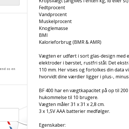
Kropsvægt (angives i enten kg, lb eller st)
Fedtprocent
Vandprocent
Muskelprocent
Knoglemasse
BMI
Kalorieforbrug (BMR & AMR)
Vægten er udført i sort glas-design med 
elektroder i børstet, rustfri stål. Det eks
110 mm. Her vises og fortolkes din data v
send os en
hvorvidt dine værdier ligger i plus-, minus
BF 400 har en vægtkapacitet på op til 200 
hukommelse til 10 brugere.
Vægten måler 31 x 31 x 2,8 cm.
3 x 1,5V AAA batterier medfølger.
Egenskaber: