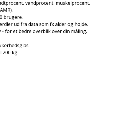
edtprocent, vandprocent, muskelprocent,
 AMR).
0 brugere.
rdier ud fra data som fx alder og højde.
 - for et bedre overblik over din måling.
ikkerhedsglas.
l 200 kg.