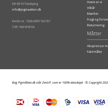
Hvem er vi
DK-8310 Tranbjerg
Vilkår
info@pigmaatten.dk
Mærker
Fragt og fors
Konto nr. 7266-0001162767
Returnering
CVR: 360-818-64
Måtter
Akupressur må
Fakirmåtte
Bag Pigmåtten.dk står ZenUP, som er 100% danskejet - © Copyright 20