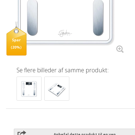
Spar
(20%)
Se flere billeder af samme produkt:
Anbefal dette produkt til en ven