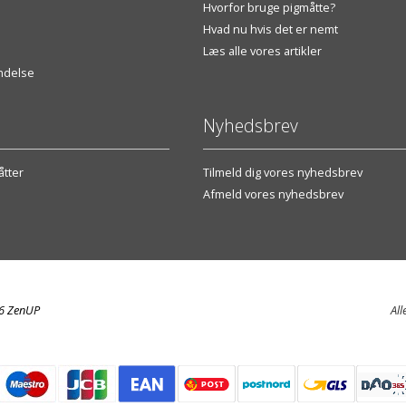
Hvorfor bruge pigmåtte?
Hvad nu hvis det er nemt
Læs alle vores artikler
endelse
Nyhedsbrev
tter
Tilmeld dig vores nyhedsbrev
Afmeld vores nyhedsbrev
26 ZenUP
All