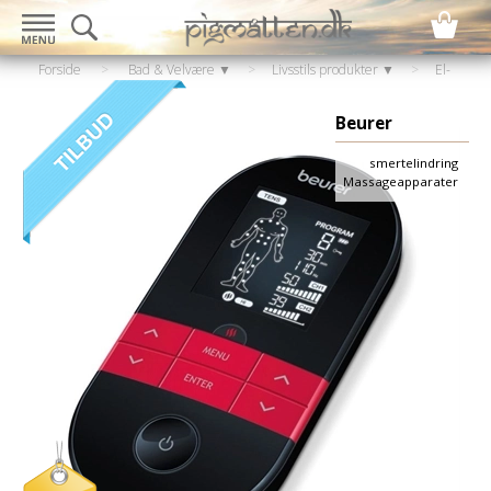
Forside
>
Bad & Velvære ▼
>
Livsstils produkter ▼
>
El-
artikler
>
Muskelstimulator
Beurer
smertelindring
Massageapparater