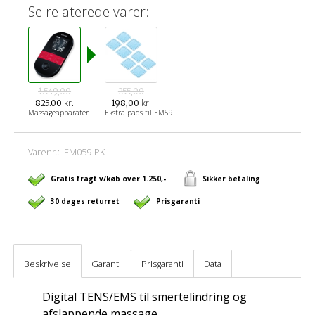
Se relaterede varer:
1.549,00
255,00
kr.
kr.
825.00
198,00
Massageapparater
Ekstra pads til EM59
Varenr.:
EM059-PK
Gratis fragt v/køb over 1.250,-
Sikker betaling
30 dages returret
Prisgaranti
Beskrivelse
Garanti
Prisgaranti
Data
Digital TENS/EMS til smertelindring og
afslappende massage