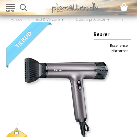
Forside
>
Bad & Velvære ▼
>
Livsstils produkter ▼
>
El-
artikler
>
Hair style & hårtørrer
>
Hårtørrer
Beurer
Excellence
Hårtørrer