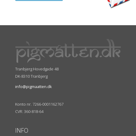
Tranbjerg Hovedgade 48
DK-8310 Tranbjerg
info@pigmaatten.dk
Konto nr. 7266-0001162767
CVR: 360-818-64
INFO