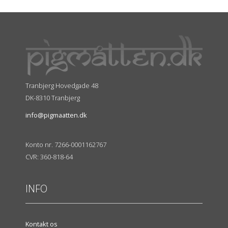
Tranbjerg Hovedgade 48
DK-8310 Tranbjerg
info@pigmaatten.dk
Konto nr. 7266-0001162767
CVR: 360-818-64
INFO
Kontakt os