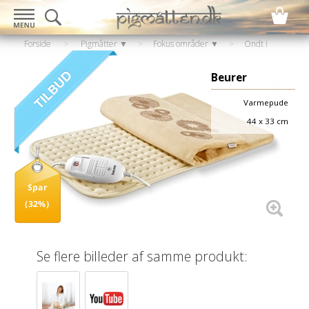
Forside
>
Pigmåtter ▼
>
Fokus områder ▼
>
Ondt i
ryggen
>
Varmebehandling til ryggen
Beurer
Varmepude
44 x 33 cm
Spar
(32%)
Se flere billeder af samme produkt: