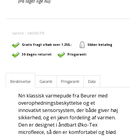
(På lager lige nu)
Varenr.:
HK045-PK
Gratis fragt v/køb over 1.250,-
Sikker betaling
30 dages returret
Prisgaranti
Beskrivelse
Garanti
Prisgaranti
Data
Nn klassisk varmepude fra Beurer med
overophedningsbeskyttelse og et
innovativt sensorsystem, der både giver høj
sikkerhed, og en jævn fordeling af varmen.
Den er designet i åndbart Øko-Tex
microfleece, så den er komfortabel og blød.