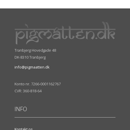
Tranbjerg Hovedgade 48
DK-8310 Tranbjerg
info@pigmaatten.dk
Konto nr. 7266-0001162767
CVR: 360-818-64
INFO
Kontakt os