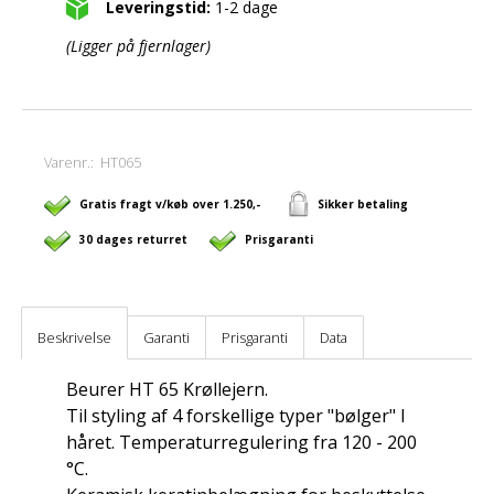
Leveringstid:
1-2 dage
(Ligger på fjernlager)
Varenr.:
HT065
Gratis fragt v/køb over 1.250,-
Sikker betaling
30 dages returret
Prisgaranti
Beskrivelse
Garanti
Prisgaranti
Data
Beurer HT 65 Krøllejern.
Til styling af 4 forskellige typer "bølger" I
håret. Temperaturregulering fra 120 - 200
°C.