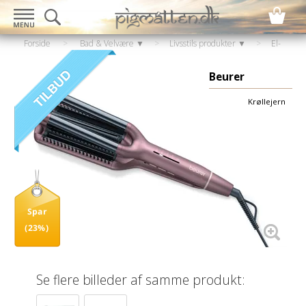
Forside
>
Bad & Velvære ▼
>
Livsstils produkter ▼
>
El-
artikler
>
Hair style & hårtørrer
>
Krøllejern
Beurer
Krøllejern
Spar
(23%)
Se flere billeder af samme produkt: