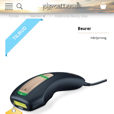
Forside
>
Skønhed ▼
>
Elektronisk beauty pleje
▼
>
Hårfjerner
Beurer
Hårfjerning