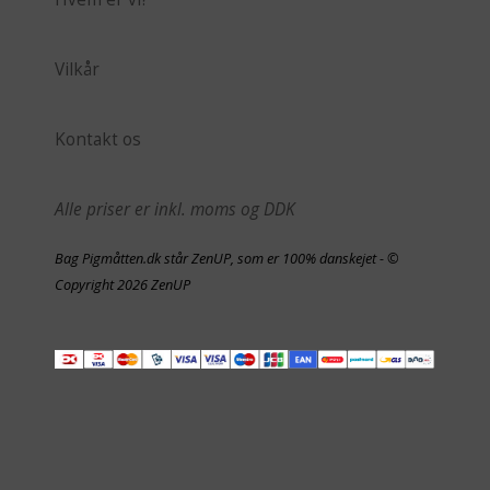
Vilkår
Kontakt os
Alle priser er inkl. moms og DDK
Bag Pigmåtten.dk står ZenUP, som er 100% danskejet - ©
Copyright 2026 ZenUP