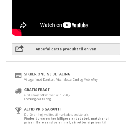
Anbefal dette produkt til en ven
SIKKER ONLINE BETALING
Vi tager imod Dankort, Visa, MasterCard og MobilePay.
GRATIS FRAGT
Gratis fragt v/køb over kr. 1.250,-
Levering dag til dag.
ALTID PRIS GARANTI
Du får en høj kvalitet til markedets bedste pris.
Finder du varen her billigere andet sted, matcher vi
prisen. Bare send os en mail, så retter vi prisen til