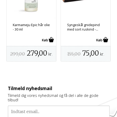
Karmameju Epic hår olie
Syngeskål gnidepind
- 30 ml
med sort ruskind -...
279,00
75,00
299,00
155,00
kr.
kr.
Tilmeld nyhedsmail
Tilmeld dig vores nyhedsmail og få del i alle de gode
tilbud!