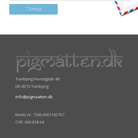
Tranbjerg Hovedgade 48
DK-8310 Tranbjerg
info@pigmaatten.dk
Konto nr. 7266-0001162767
CVR: 360-818-64