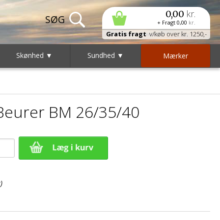
kr.
0,00
+ Fragt
0,00
kr.
Gratis fragt
v/køb over kr. 1250,-
Skønhed ▼
Sundhed ▼
Mærker
 Beurer BM 26/35/40
)