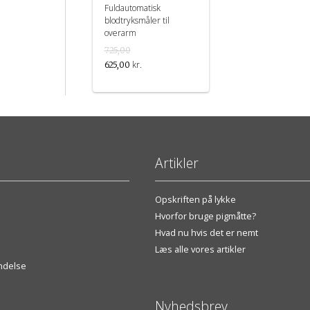
Fuldautomatisk
blodtryksmåler til
overarm
725,00
kr.
625,00
Artikler
Opskriften på lykke
Hvorfor bruge pigmåtte?
Hvad nu hvis det er nemt
Læs alle vores artikler
endelse
Nyhedsbrev