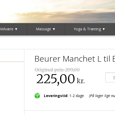
 Velvære ▼
Massage ▼
Yoga & Træning ▼
Beurer Manchet L til
Original pris:
299,00
225,00
kr.
Leveringstid:
1-2 dage
(På lager lige nu