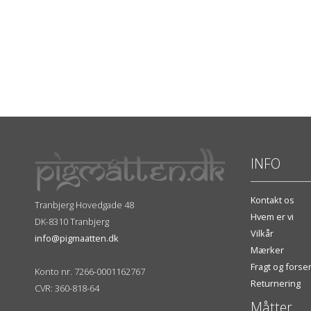
INFO
Kontakt os
Tranbjerg Hovedgade 48
Hvem er vi
DK-8310 Tranbjerg
Vilkår
info@pigmaatten.dk
Mærker
Fragt og fors
Konto nr. 7266-0001162767
Returnering
CVR: 360-818-64
Måtter