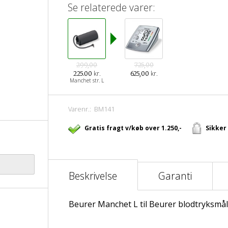
Se relaterede varer:
299,00
725,00
kr.
kr.
225.00
625,00
Manchet str. L
Varenr.:
BM141
Gratis fragt v/køb over 1.250,-
Sikker
Beskrivelse
Garanti
Beurer Manchet L til Beurer blodtryksmå