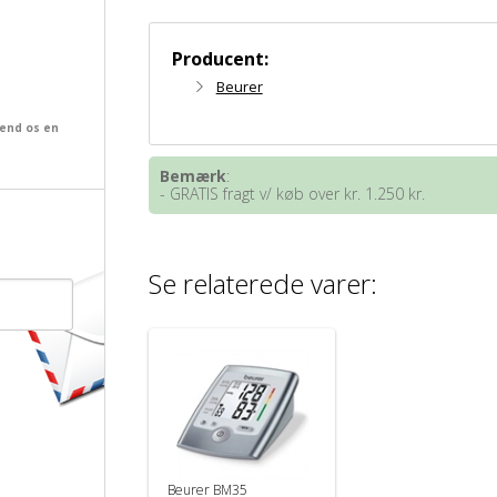
Producent:
Beurer
send os en
Bemærk
:
- GRATIS fragt v/ køb over kr. 1.250 kr.
Se relaterede varer:
Beurer BM35