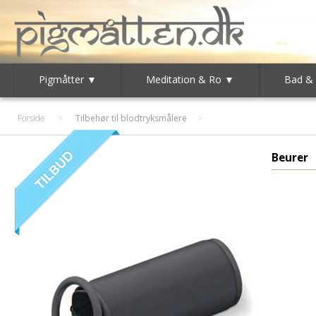
Pigmåtter ▼
Meditation & Ro ▼
Bad &
Forside
>
Tilbehør til blodtryksmålere
Beurer