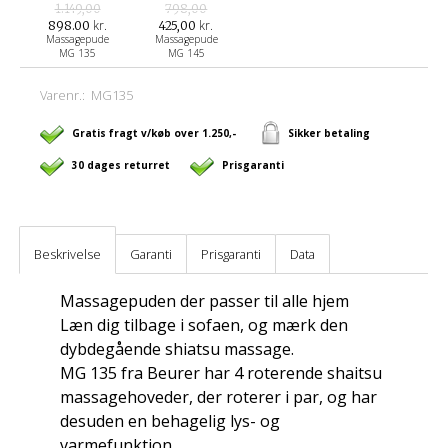
1.149,00
798,00
kr.
kr.
898.00
425,00
Massagepude
Massagepude
MG 135
MG 145
Varenr.:
MG135
Gratis fragt v/køb over 1.250,-
Sikker betaling
30 dages returret
Prisgaranti
Beskrivelse
Garanti
Prisgaranti
Data
Massagepuden der passer til alle hjem
Læn dig tilbage i sofaen, og mærk den
dybdegående shiatsu massage.
MG 135 fra Beurer har 4 roterende shaitsu
massagehoveder, der roterer i par, og har
desuden en behagelig lys- og
varmefunktion.