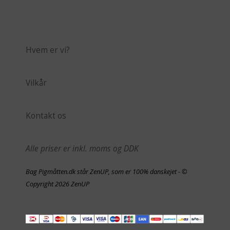
Hvem er vi?
Vilkår
Kontakt os
Alle priser er inkl. moms og DDK
Bag Pigmåtten.dk står ZenUP, som er 100% danskejet - ©
Copyright 2026 ZenUP