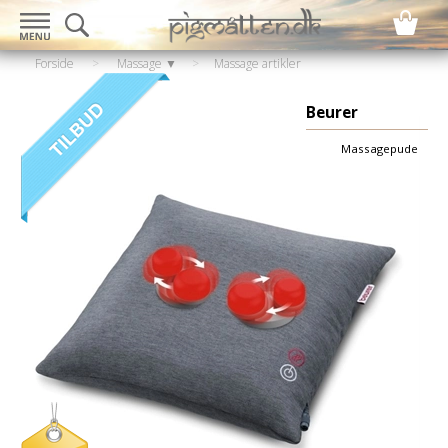
Forside
>
Massage ▼
>
Massage artikler
▼
>
Massagepuder
Beurer
Massagepude