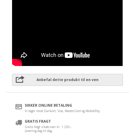
Anbefal dette produkt til en ven
SIKKER ONLINE BETALING
Vi tager imod Dankort, Visa, MasterCard og MobilePay.
GRATIS FRAGT
Gratis fragt v/køb over kr. 1.250,-
Levering dag til dag.