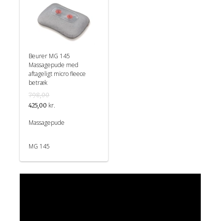
Beurer MG 145
Massagepude med
aftageligt micro fleece
betræk
798,00
kr.
425,00
Massagepude
MG 145