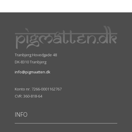
Tranbjerg Hovedgade 48
DK-8310 Tranbjerg
info@pigmaatten.dk
Konto nr. 7266-0001162767
CVR: 360-818-64
INFO