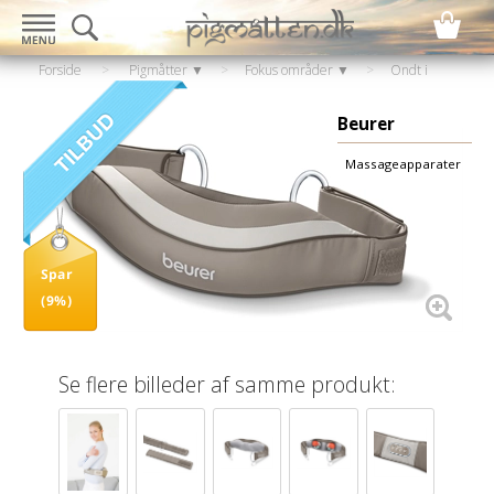
Forside
>
Pigmåtter ▼
>
Fokus områder ▼
>
Ondt i
ryggen
>
Massage af ryggen
Beurer
Massageapparater
Spar
(9%)
Se flere billeder af samme produkt: