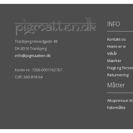
INFO
Kontakt os
Tranbjerg Hovedgade 48
Hvem er vi
DK-8310 Tranbjerg
Vilkår
info@pigmaatten.dk
Mærker
Fragt og fors
Konto nr. 7266-0001162767
Returnering
CVR: 360-818-64
Måtter
Akupressur må
Fakirmåtte