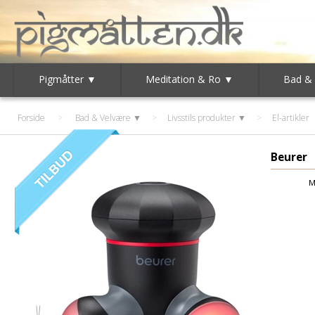
Pigmåtter ▼
Meditation & Ro ▼
Bad &
Forside
>
Bad & Velvære ▼
>
Livsstils produkter ▼
>
El-artikler
Beurer
M