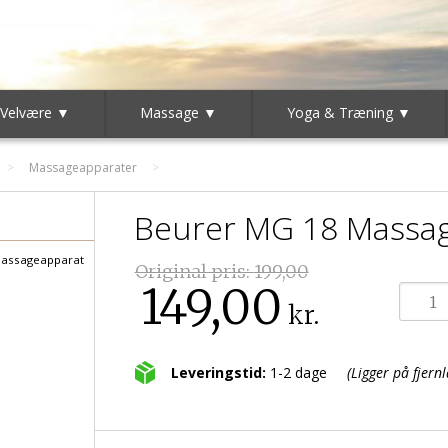
 Velvære ▼
Massage ▼
Yoga & Træning ▼
>
Massageapparater
Beurer MG 18 Massag
assageapparat
Original pris:
199,00
149,00
kr.
Leveringstid:
1-2 dage
(Ligger på fjernl