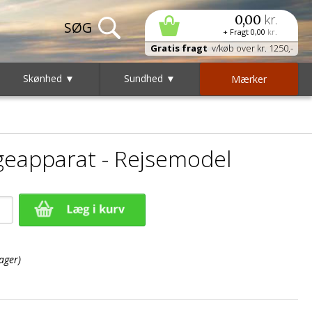
kr.
0,00
+ Fragt
0,00
kr.
Gratis fragt
v/køb over kr. 1250,-
Skønhed ▼
Sundhed ▼
Mærker
eapparat - Rejsemodel
ager)