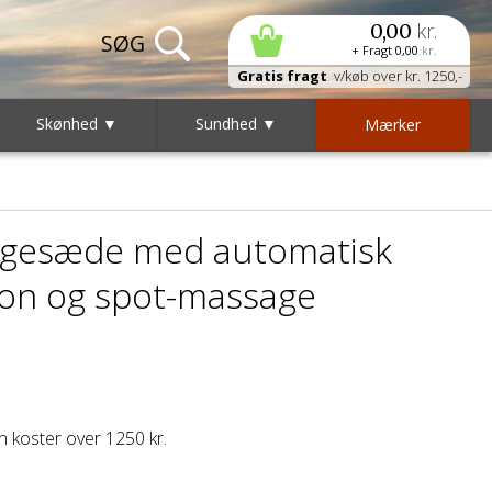
kr.
0,00
+ Fragt
0,00
kr.
Gratis fragt
v/køb over kr. 1250,-
Skønhed ▼
Sundhed ▼
Mærker
gesæde med automatisk
ion og spot-massage
 koster over 1250 kr.