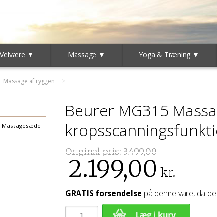
 Velvære ▼
Massage ▼
Yoga & Træning ▼
Massage af ryggen
Beurer MG315 Massa
kropsscanningsfunkt
Massagesæde
Original pris:
3.499,00
2.199,00
kr.
GRATIS forsendelse
på denne vare, da den