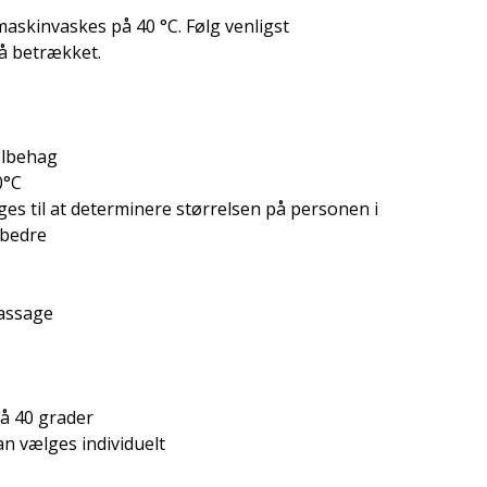
skinvaskes på 40 °C. Følg venligst
å betrækket.
elbehag
0°C
s til at determinere størrelsen på personen i
 bedre
massage
på 40 grader
 vælges individuelt