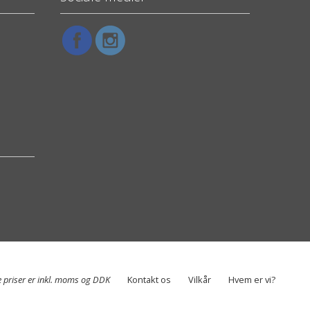
e priser er inkl. moms og DDK
Kontakt os
Vilkår
Hvem er vi?