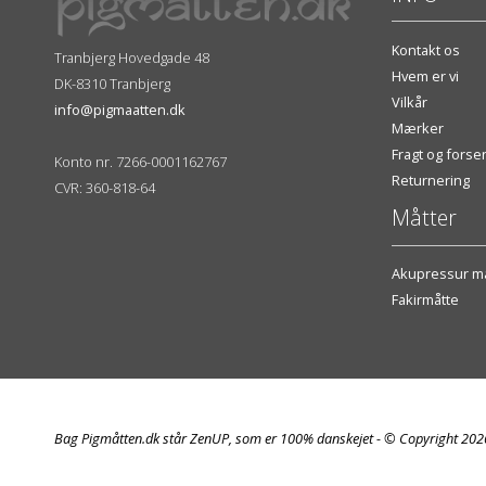
Kontakt os
Tranbjerg Hovedgade 48
Hvem er vi
DK-8310 Tranbjerg
Vilkår
info@pigmaatten.dk
Mærker
Fragt og fors
Konto nr. 7266-0001162767
Returnering
CVR: 360-818-64
Måtter
Akupressur må
Fakirmåtte
Bag Pigmåtten.dk står ZenUP, som er 100% danskejet - © Copyright 20