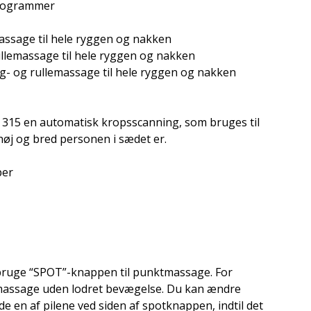
programmer
massage til hele ryggen og nakken
ullemassage til hele ryggen og nakken
ng- og rullemassage til hele ryggen og nakken
315 en automatisk kropsscanning, som bruges til
høj og bred personen i sædet er.
per
bruge “SPOT”-knappen til punktmassage. For
massage uden lodret bevægelse. Du kan ændre
 en af pilene ved siden af spotknappen, indtil det