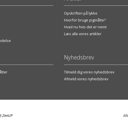
Opskriften på lykke
Hvorfor bruge pigmåtte?
Hvad nu hvis det er nemt
Læs alle vores artikler
endelse
Nyhedsbrev
tter
Tilmeld dig vores nyhedsbrev
Afmeld vores nyhedsbrev
26 ZenUP
All