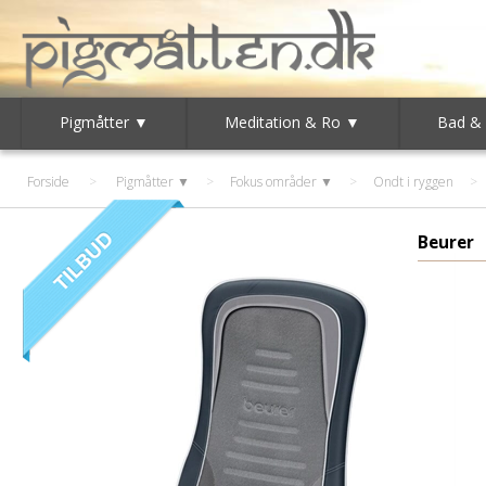
Pigmåtter ▼
Meditation & Ro ▼
Bad &
Forside
>
Pigmåtter ▼
>
Fokus områder ▼
>
Ondt i ryggen
>
Beurer