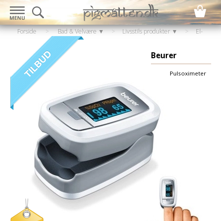
Forside
>
Bad & Velvære ▼
>
Livsstils produkter ▼
>
El-
artikler
>
EKG måler / ilt målere
Beurer
Pulsoximeter