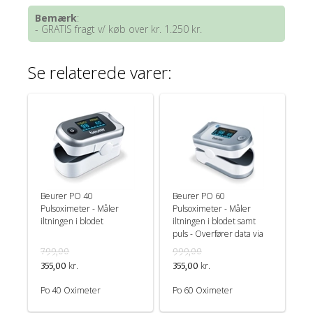
Bemærk
:
- GRATIS fragt v/ køb over kr. 1.250 kr.
Se relaterede varer:
Beurer PO 40
Beurer PO 60
Pulsoximeter - Måler
Pulsoximeter - Måler
iltningen i blodet
iltningen i blodet samt
puls - Overfører data via
bluetooth
799,00
999,00
kr.
kr.
355,00
355,00
Po 40 Oximeter
Po 60 Oximeter