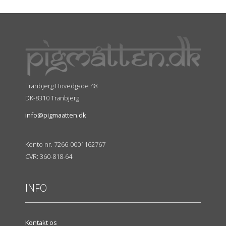
Tranbjerg Hovedgade 48
DK-8310 Tranbjerg
info@pigmaatten.dk
Konto nr. 7266-0001162767
CVR: 360-818-64
INFO
Kontakt os