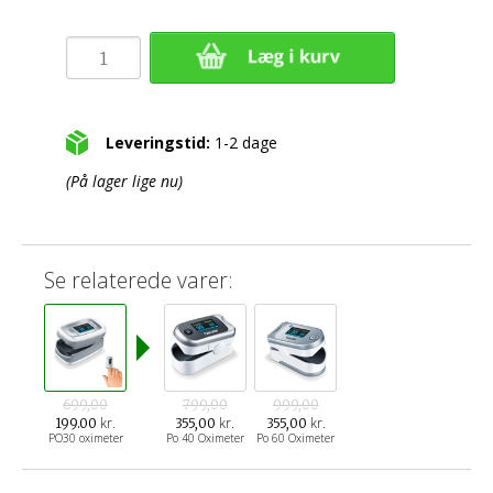
Leveringstid:
1-2 dage
(På lager lige nu)
Se relaterede varer:
699,00
799,00
999,00
kr.
kr.
kr.
199.00
355,00
355,00
PO30 oximeter
Po 40 Oximeter
Po 60 Oximeter