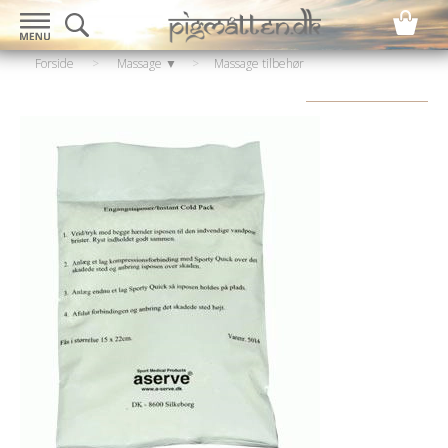
Forside
>
Massage ▼
>
Massage tilbehør
▼
>
Kølebehandling