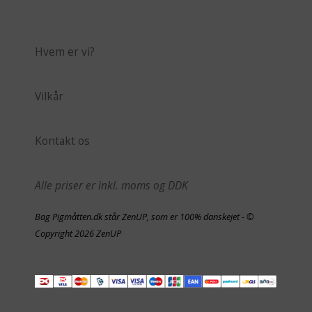
Hvem er vi?
Vilkår
Kontakt os
Alle priser er inkl. moms og DDK
Bag Pigmåtten.dk står ZenUP, som er 100% danskejet - ©
Copyright 2026 ZenUP