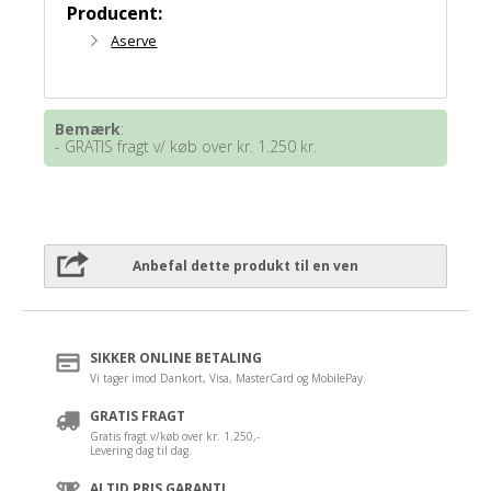
Producent:
Aserve
Bemærk
:
- GRATIS fragt v/ køb over kr. 1.250 kr.
Anbefal dette produkt til en ven
SIKKER ONLINE BETALING
Vi tager imod Dankort, Visa, MasterCard og MobilePay.
GRATIS FRAGT
Gratis fragt v/køb over kr. 1.250,-
Levering dag til dag.
ALTID PRIS GARANTI