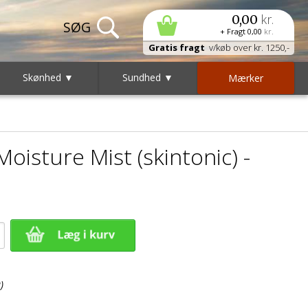
kr.
0,00
+ Fragt
0,00
kr.
Gratis fragt
v/køb over kr. 1250,-
Skønhed ▼
Sundhed ▼
Mærker
oisture Mist (skintonic) -
)