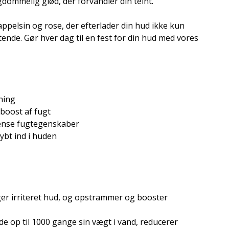
dommelig glød, der forvandler din teint.
appelsin og rose, der efterlader din hud ikke kun
ende. Gør hver dag til en fest for din hud med vores
ning
boost af fugt
tense fugtegenskaber
ybt ind i huden
ger irriteret hud, og opstrammer og booster
lde op til 1000 gange sin vægt i vand, reducerer