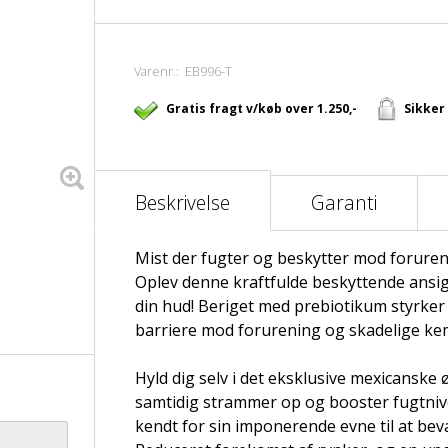
Varenr.:
EB996-T
Gratis fragt v/køb over 1.250,-
Sikker
Beskrivelse
Garanti
Mist der fugter og beskytter mod foruren
Oplev denne kraftfulde beskyttende ansig
din hud! Beriget med prebiotikum styrke
barriere mod forurening og skadelige kem
Hyld dig selv i det eksklusive mexicanske ø
samtidig strammer op og booster fugtniv
kendt for sin imponerende evne til at beva