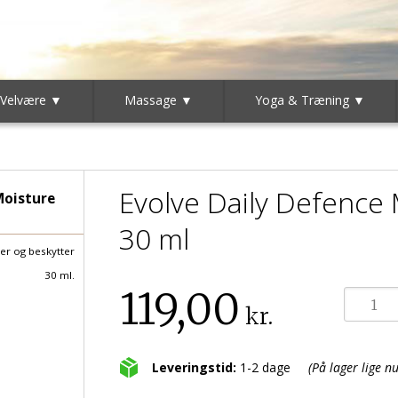
 Velvære ▼
Massage ▼
Yoga & Træning ▼
Evolve Daily Defence M
Moisture
30 ml
er og beskytter
30 ml.
119,00
kr.
Leveringstid:
1-2 dage
(På lager lige nu