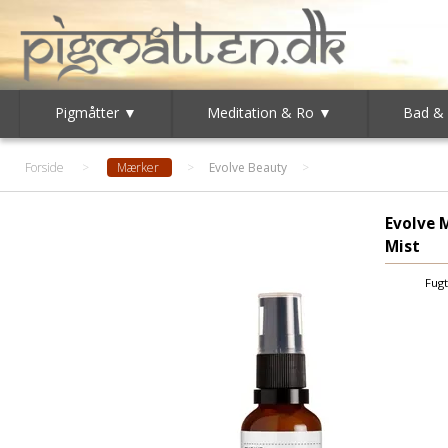
Pigmåtter ▼
Meditation & Ro ▼
Bad &
Forside
>
Mærker
>
Evolve Beauty
Evolve 
Mist
Fugt