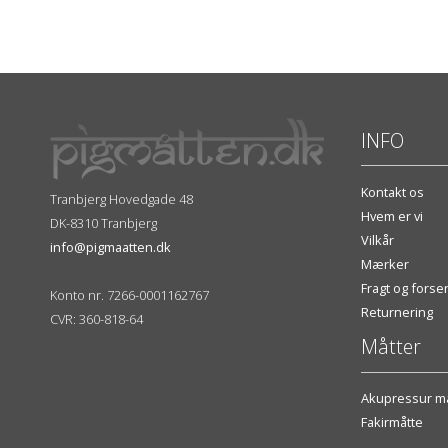
INFO
Kontakt os
Tranbjerg Hovedgade 48
Hvem er vi
DK-8310 Tranbjerg
Vilkår
info@pigmaatten.dk
Mærker
Fragt og fors
Konto nr. 7266-0001162767
Returnering
CVR: 360-818-64
Måtter
Akupressur må
Fakirmåtte