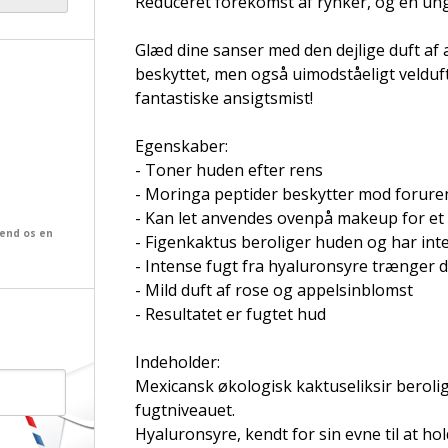
Reduceret forekomst af rynker, og en ung
Glæd dine sanser med den dejlige duft af 
beskyttet, men også uimodståeligt velduft
fantastiske ansigtsmist!
Egenskaber:
- Toner huden efter rens
- Moringa peptider beskytter mod forure
- Kan let anvendes ovenpå makeup for et 
send os en
- Figenkaktus beroliger huden og har in
- Intense fugt fra hyaluronsyre trænger d
- Mild duft af rose og appelsinblomst
- Resultatet er fugtet hud
Indeholder:
Mexicansk økologisk kaktuseliksir beroli
fugtniveauet.
Hyaluronsyre, kendt for sin evne til at ho